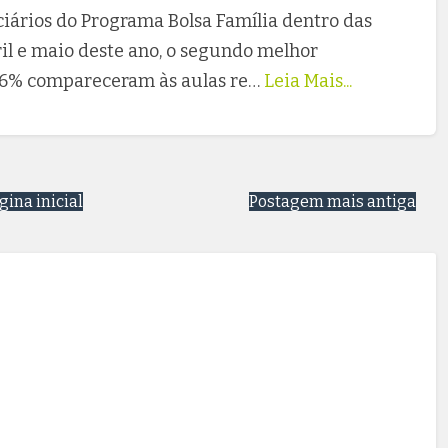
ciários do Programa Bolsa Família dentro das
ril e maio deste ano, o segundo melhor
7,16% compareceram às aulas re…
Leia Mais...
gina inicial
Postagem mais antiga