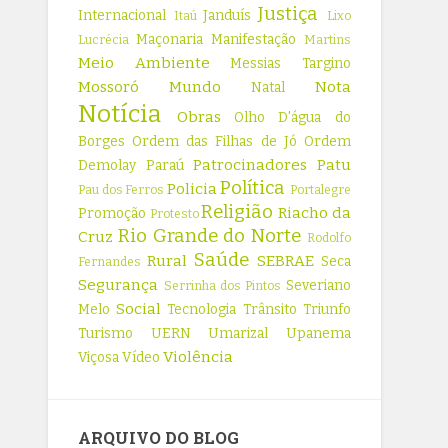
Justiça
Internacional
Janduís
Itaú
Lixo
Maçonaria
Manifestação
Lucrécia
Martins
Meio Ambiente
Messias Targino
Mossoró
Mundo
Nota
Natal
Notícia
Obras
Olho D'água do
Borges
Ordem das Filhas de Jó
Ordem
Patrocinadores
Patu
Demolay
Paraú
Política
Policia
Pau dos Ferros
Portalegre
Religião
Riacho da
Promoção
Protesto
Rio Grande do Norte
Cruz
Rodolfo
Saúde
Rural
SEBRAE
Seca
Fernandes
Segurança
Severiano
Serrinha dos Pintos
Social
Melo
Tecnologia
Trânsito
Triunfo
Turismo
UERN
Umarizal
Upanema
Violência
Viçosa
Vídeo
ARQUIVO DO BLOG