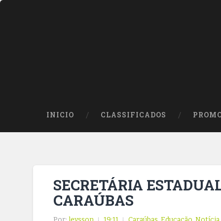
INICIO
CLASSIFICADOS
PROMO
SECRETÁRIA ESTADUAL
CARAÚBAS
Por:
leysson
19:11
Caraúbas
,
Educação
,
Notícia