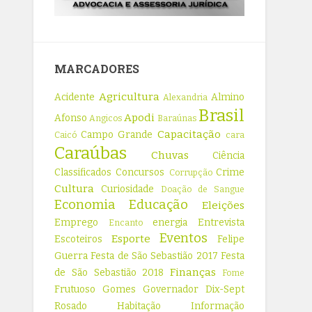
MARCADORES
Agricultura
Acidente
Almino
Alexandria
Brasil
Apodi
Afonso
Angicos
Baraúnas
Capacitação
Campo Grande
Caicó
cara
Caraúbas
Chuvas
Ciência
Classificados
Concursos
Crime
Corrupção
Cultura
Curiosidade
Doação de Sangue
Economia
Educação
Eleições
Emprego
energia
Entrevista
Encanto
Eventos
Esporte
Escoteiros
Felipe
Guerra
Festa de São Sebastião 2017
Festa
Finanças
de São Sebastião 2018
Fome
Frutuoso Gomes
Governador Dix-Sept
Rosado
Habitação
Informação