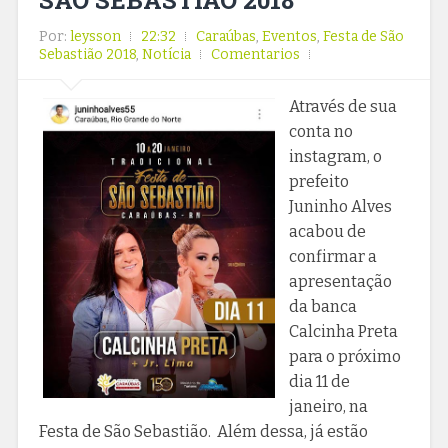
SÃO SEBASTIÃO 2018
Por:
leysson
22:32
Caraúbas
,
Eventos
,
Festa de São
Sebastião 2018
,
Notícia
Comentarios
Através de sua
conta no
instagram, o
prefeito
Juninho Alves
acabou de
confirmar a
apresentação
da banca
Calcinha Preta
para o próximo
dia 11 de
janeiro, na
Festa de São Sebastião. Além dessa, já estão