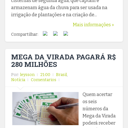
cisternas de segunda água, que captam e
armazenam água da chuva para ser usada na
irrigação de plantações e na criação de...
Mais informações »
Compartilhar:
MEGA DA VIRADA PAGARÁ R$
280 MILHÕES
Por:
leysson
21:00
Brasil
,
Notícia
Comentarios
Quem acertar
os seis
números da
Mega da Virada
poderá receber