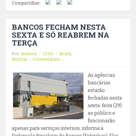
Compartilhar:
BANCOS FECHAM NESTA
SEXTA E SÓ REABREM NA
TERÇA
Por:
leysson
13:00
Brasil
,
Notícia
Comentarios
As agências
bancárias
estarão
fechadas nesta
sexta-feira (29)
ao público e
funcionarão
apenas para serviços internos, informa a
Federação Brasileira de Bancos (Febraban). Elas