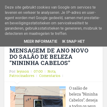
Deze site gebruikt cookies van Google om services te
leveren en verkeer te analyseren. Je IP-adres en user-
agent worden met Google gedeeld, samen met prestatie-
en beveiligingsstatistieken om servicekwaliteit te
garanderen, gebruiksstatistieken te genereren, misbruik te
detecteren en maatregelen te treffen.
MEER INFORMATIE
IK SNAP HET
MENSAGEM DE ANO NOVO
DO SALÃO DE BELEZA
"NININHA CABELOS"
Por:
leysson
07:00
Nota
,
Patrocinadores
Comentarios
O salão de
beleza "Nininha
Cabelos", deseja
a todos os seus