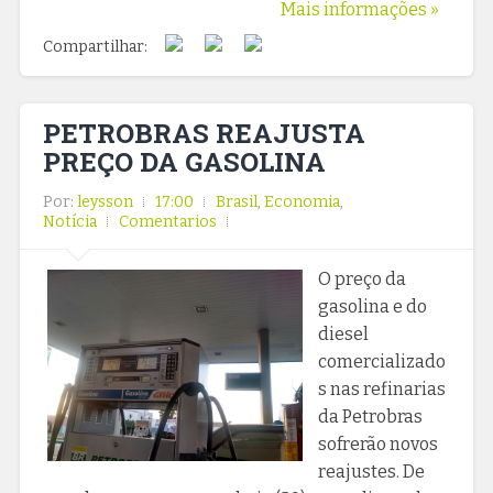
Mais informações »
Compartilhar:
PETROBRAS REAJUSTA
PREÇO DA GASOLINA
Por:
leysson
17:00
Brasil
,
Economia
,
Notícia
Comentarios
O preço da
gasolina e do
diesel
comercializado
s nas refinarias
da Petrobras
sofrerão novos
reajustes. De