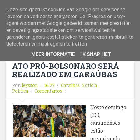
Deze site gebruikt cookies van Google om services te
leveren en verkeer te analyseren. Je IP-adres en user-
agent worden met Google gedeeld, samen met prestatie-
en beveiligingsstatistieken om servicekwaliteit te
garanderen, gebruiksstatistieken te genereren, misbruik te
detecteren en maatregelen te treffen.
MEER INFORMATIE
IK SNAP HET
ATO PRÓ-BOLSONARO SERÁ
REALIZADO EM CARAÚBAS
Por:
leysson
16:27
Caraúbas
,
Notícia
,
Política
Comentarios
Neste domingo
(30),
caraubenses
estão
organizando