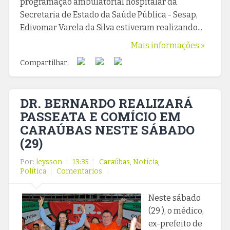
programação ambulatorial hospitalar da
Secretaria de Estado da Saúde Pública - Sesap,
Edivomar Varela da Silva estiveram realizando...
Mais informações »
Compartilhar:
DR. BERNARDO REALIZARÁ
PASSEATA E COMÍCIO EM
CARAÚBAS NESTE SÁBADO
(29)
Por:
leysson
13:35
Caraúbas
,
Notícia
,
Política
Comentarios
Neste sábado
(29 ), o médico,
ex-prefeito de