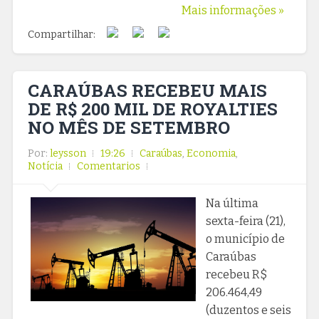
Mais informações »
Compartilhar:
CARAÚBAS RECEBEU MAIS
DE R$ 200 MIL DE ROYALTIES
NO MÊS DE SETEMBRO
Por:
leysson
19:26
Caraúbas
,
Economia
,
Notícia
Comentarios
Na última
sexta-feira (21),
o município de
Caraúbas
recebeu R$
206.464,49
(duzentos e seis