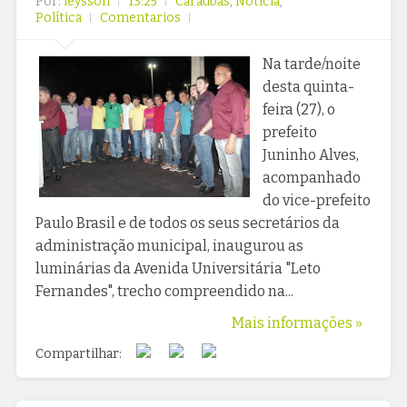
Por:
leysson
13:25
Caraúbas
,
Notícia
,
Política
Comentarios
Na tarde/noite
desta quinta-
feira (27), o
prefeito
Juninho Alves,
acompanhado
do vice-prefeito
Paulo Brasil e de todos os seus secretários da
administração municipal, inaugurou as
luminárias da Avenida Universitária "Leto
Fernandes", trecho compreendido na...
Mais informações »
Compartilhar: