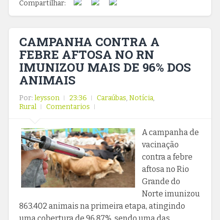
Compartilhar:
CAMPANHA CONTRA A
FEBRE AFTOSA NO RN
IMUNIZOU MAIS DE 96% DOS
ANIMAIS
Por:
leysson
23:36
Caraúbas
,
Notícia
,
Rural
Comentarios
A campanha de
vacinação
contra a febre
aftosa no Rio
Grande do
Norte imunizou
863.402 animais na primeira etapa, atingindo
uma cobertura de 96,87%, sendo uma das