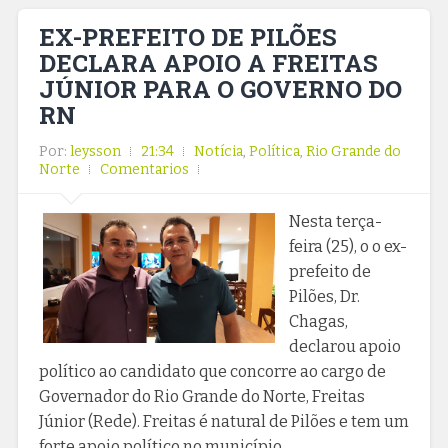
EX-PREFEITO DE PILÕES
DECLARA APOIO A FREITAS
JÚNIOR PARA O GOVERNO DO
RN
Por:
leysson
21:34
Notícia
,
Política
,
Rio Grande do
Norte
Comentarios
Nesta terça-
feira (25), o o ex-
prefeito de
Pilões, Dr.
Chagas,
declarou apoio
político ao candidato que concorre ao cargo de
Governador do Rio Grande do Norte, Freitas
Júnior (Rede). Freitas é natural de Pilões e tem um
forte apoio político no município,...