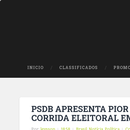
INICIO
CLASSIFICADOS
PROMO
PSDB APRESENTA PIO
CORRIDA ELEITORAL E
Por:
leysson
18:58
Brasil
,
Notícia
,
Política
C