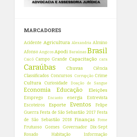
MARCADORES
Agricultura
Acidente
Almino
Alexandria
Brasil
Apodi
Afonso
Angicos
Baraúnas
Capacitação
Campo Grande
Caicó
cara
Caraúbas
Chuvas
Ciência
Classificados
Concursos
Crime
Corrupção
Cultura
Curiosidade
Doação de Sangue
Economia
Educação
Eleições
Emprego
energia
Entrevista
Encanto
Eventos
Esporte
Escoteiros
Felipe
Guerra
Festa de São Sebastião 2017
Festa
Finanças
de São Sebastião 2018
Fome
Frutuoso Gomes
Governador Dix-Sept
Rosado
Habitação
Informação