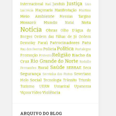
Justiça
Internacional
Janduís
Itaú
Lixo
Maçonaria
Manifestação
Lucrécia
Martins
Meio Ambiente
Messias Targino
Mossoró
Mundo
Nota
Natal
Notícia
Obras
Olho D'água do
Borges
Ordem das Filhas de Jó
Ordem
Patrocinadores
Patu
Demolay
Paraú
Política
Policia
Pau dos Ferros
Portalegre
Religião
Riacho da
Promoção
Protesto
Rio Grande do Norte
Cruz
Rodolfo
Saúde
Rural
SEBRAE
Seca
Fernandes
Segurança
Severiano
Serrinha dos Pintos
Social
Melo
Tecnologia
Trânsito
Triunfo
Turismo
UERN
Umarizal
Upanema
Violência
Viçosa
Vídeo
ARQUIVO DO BLOG