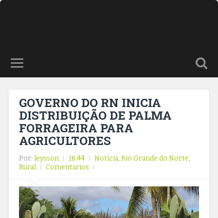
GOVERNO DO RN INICIA
DISTRIBUIÇÃO DE PALMA
FORRAGEIRA PARA
AGRICULTORES
Por:
leysson
18:44
Notícia
,
Rio Grande do Norte
,
Rural
Comentarios