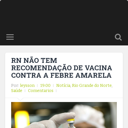
RN NÃO TEM
RECOMENDAÇÃO DE VACINA
CONTRA A FEBRE AMARELA
Por:
leysson
19:00
Notícia
,
Rio Grande do Norte
,
Saúde
Comentarios