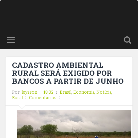
CADASTRO AMBIENTAL
RURAL SERÁ EXIGIDO POR
BANCOS A PARTIR DE JUNHO
Por:
leysson
18:32
Brasil
,
Economia
,
Notícia
,
Rural
Comentarios