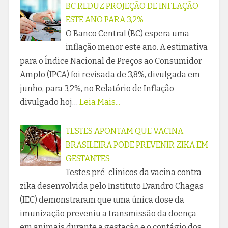
BC REDUZ PROJEÇÃO DE INFLAÇÃO
ESTE ANO PARA 3,2%
O Banco Central (BC) espera uma
inflação menor este ano. A estimativa
para o Índice Nacional de Preços ao Consumidor
Amplo (IPCA) foi revisada de 3,8%, divulgada em
junho, para 3,2%, no Relatório de Inflação
divulgado hoj…
Leia Mais...
TESTES APONTAM QUE VACINA
BRASILEIRA PODE PREVENIR ZIKA EM
GESTANTES
Testes pré-clinicos da vacina contra
zika desenvolvida pelo Instituto Evandro Chagas
(IEC) demonstraram que uma única dose da
imunização preveniu a transmissão da doença
em animais durante a gestação e o contágio dos