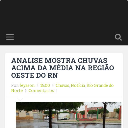
ANALISE MOSTRA CHUVAS
ACIMA DA MÉDIA NA REGIÃO
OESTE DO RN
Por:
leysson
15:00
Chuvas
,
Notícia
,
Rio Grande do
Norte
Comentarios