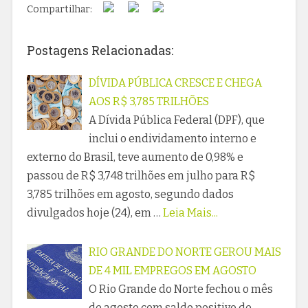
Compartilhar:
Postagens Relacionadas:
DÍVIDA PÚBLICA CRESCE E CHEGA
AOS R$ 3,785 TRILHÕES
A Dívida Pública Federal (DPF), que
inclui o endividamento interno e
externo do Brasil, teve aumento de 0,98% e
passou de R$ 3,748 trilhões em julho para R$
3,785 trilhões em agosto, segundo dados
divulgados hoje (24), em …
Leia Mais...
RIO GRANDE DO NORTE GEROU MAIS
DE 4 MIL EMPREGOS EM AGOSTO
O Rio Grande do Norte fechou o mês
de agosto com saldo positivo de