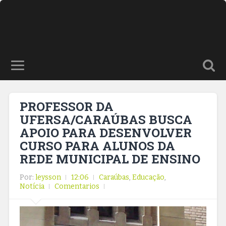
PROFESSOR DA
UFERSA/CARAÚBAS BUSCA
APOIO PARA DESENVOLVER
CURSO PARA ALUNOS DA
REDE MUNICIPAL DE ENSINO
Por:
leysson
12:06
Caraúbas
,
Educação
,
Notícia
Comentarios