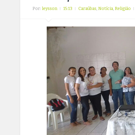
Por:
leysson
15:13
Caraúbas
,
Notícia
,
Religião