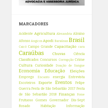
MARCADORES
Agricultura
Acidente
Almino
Alexandria
Brasil
Apodi
Afonso
Angicos
Baraúnas
Capacitação
Campo Grande
Caicó
cara
Caraúbas
Chuvas
Ciência
Classificados
Concursos
Crime
Corrupção
Cultura
Curiosidade
Doação de Sangue
Economia
Educação
Eleições
Emprego
energia
Entrevista
Encanto
Eventos
Esporte
Escoteiros
Felipe
Guerra
Festa de São Sebastião 2017
Festa
Finanças
de São Sebastião 2018
Fome
Frutuoso Gomes
Governador Dix-Sept
Rosado
Habitação
Informação