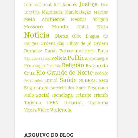
Justiça
Internacional
Janduís
Itaú
Lixo
Maçonaria
Manifestação
Lucrécia
Martins
Meio Ambiente
Messias Targino
Mossoró
Mundo
Nota
Natal
Notícia
Obras
Olho D'água do
Borges
Ordem das Filhas de Jó
Ordem
Patrocinadores
Patu
Demolay
Paraú
Política
Policia
Pau dos Ferros
Portalegre
Religião
Riacho da
Promoção
Protesto
Rio Grande do Norte
Cruz
Rodolfo
Saúde
Rural
SEBRAE
Seca
Fernandes
Segurança
Severiano
Serrinha dos Pintos
Social
Melo
Tecnologia
Trânsito
Triunfo
Turismo
UERN
Umarizal
Upanema
Violência
Viçosa
Vídeo
ARQUIVO DO BLOG