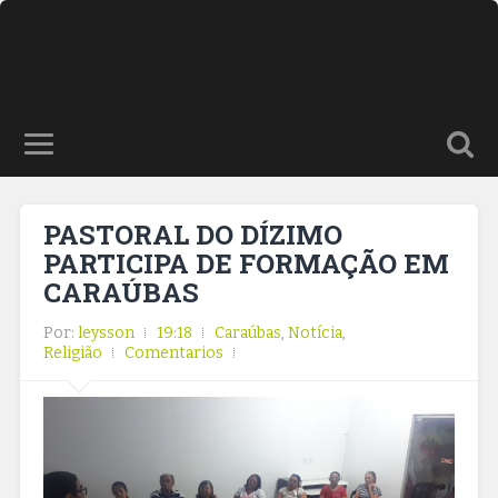
PASTORAL DO DÍZIMO
PARTICIPA DE FORMAÇÃO EM
CARAÚBAS
Por:
leysson
19:18
Caraúbas
,
Notícia
,
Religião
Comentarios