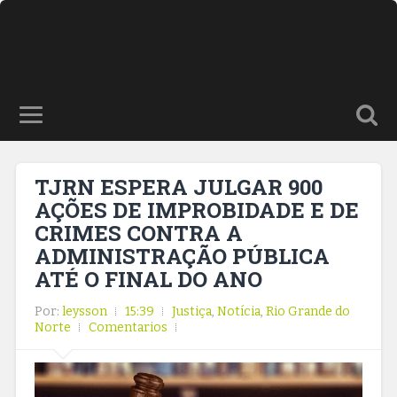
TJRN ESPERA JULGAR 900
AÇÕES DE IMPROBIDADE E DE
CRIMES CONTRA A
ADMINISTRAÇÃO PÚBLICA
ATÉ O FINAL DO ANO
Por:
leysson
15:39
Justiça
,
Notícia
,
Rio Grande do
Norte
Comentarios