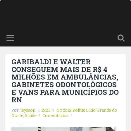
GARIBALDI E WALTER
CONSEGUEM MAIS DE R$ 4
MILHÕES EM AMBULÂNCIAS,
GABINETES ODONTOLÓGICOS
E VANS PARA MUNICÍPIOS DO
RN
Por:
leysson
15:23
Notícia
,
Política
,
Rio Grande do
Norte
,
Saúde
Comentarios