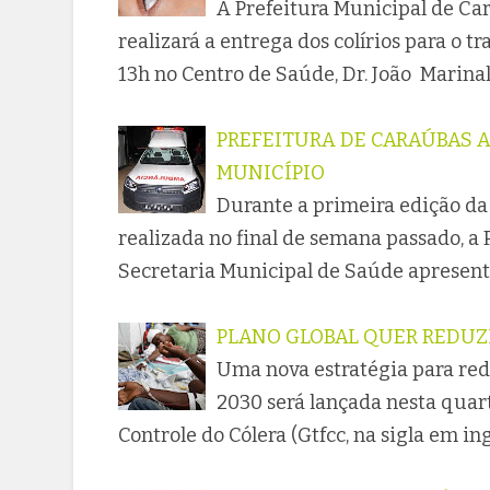
A Prefeitura Municipal de Ca
realizará a entrega dos colírios para o 
13h no Centro de Saúde, Dr. João Marin
PREFEITURA DE CARAÚBAS 
MUNICÍPIO
Durante a primeira edição da
realizada no final de semana passado, a
Secretaria Municipal de Saúde aprese
PLANO GLOBAL QUER REDUZI
Uma nova estratégia para red
2030 será lançada nesta quart
Controle do Cólera (Gtfcc, na sigla em in