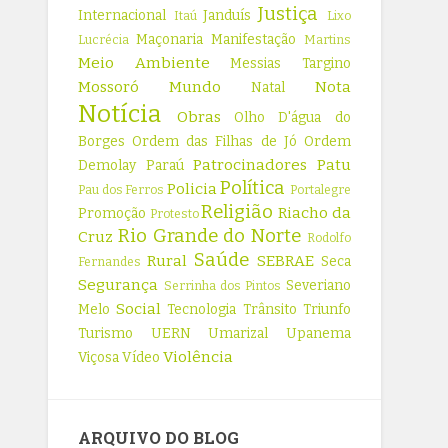
Justiça
Internacional
Janduís
Itaú
Lixo
Maçonaria
Manifestação
Lucrécia
Martins
Meio Ambiente
Messias Targino
Mossoró
Mundo
Nota
Natal
Notícia
Obras
Olho D'água do
Borges
Ordem das Filhas de Jó
Ordem
Patrocinadores
Patu
Demolay
Paraú
Política
Policia
Pau dos Ferros
Portalegre
Religião
Riacho da
Promoção
Protesto
Rio Grande do Norte
Cruz
Rodolfo
Saúde
Rural
SEBRAE
Seca
Fernandes
Segurança
Severiano
Serrinha dos Pintos
Social
Melo
Tecnologia
Trânsito
Triunfo
Turismo
UERN
Umarizal
Upanema
Violência
Viçosa
Vídeo
ARQUIVO DO BLOG