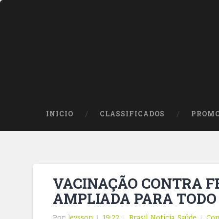
INICIO
CLASSIFICADOS
PROMO
VACINAÇÃO CONTRA F
AMPLIADA PARA TODO 
Por:
leysson
19:22
Brasil
,
Notícia
,
Saúde
Com