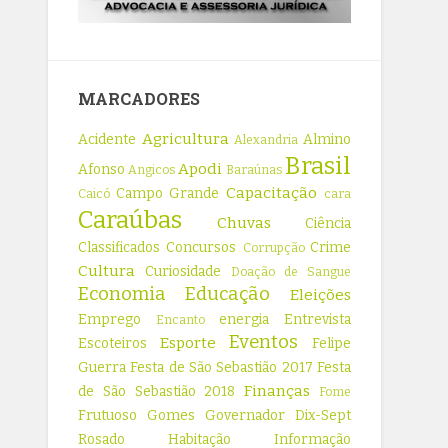
MARCADORES
Agricultura
Acidente
Almino
Alexandria
Brasil
Apodi
Afonso
Angicos
Baraúnas
Capacitação
Campo Grande
Caicó
cara
Caraúbas
Chuvas
Ciência
Classificados
Concursos
Crime
Corrupção
Cultura
Curiosidade
Doação de Sangue
Economia
Educação
Eleições
Emprego
energia
Entrevista
Encanto
Eventos
Esporte
Escoteiros
Felipe
Guerra
Festa de São Sebastião 2017
Festa
Finanças
de São Sebastião 2018
Fome
Frutuoso Gomes
Governador Dix-Sept
Rosado
Habitação
Informação