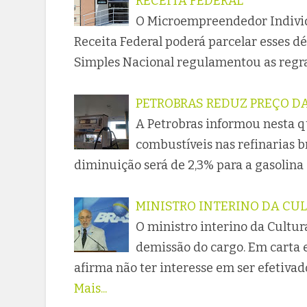
RECEITA FEDERAL
O Microempreendedor Individ
Receita Federal poderá parcelar esses dé
Simples Nacional regulamentou as regra
PETROBRAS REDUZ PREÇO DA
A Petrobras informou nesta qu
combustíveis nas refinarias br
diminuição será de 2,3% para a gasolina e
MINISTRO INTERINO DA CU
O ministro interino da Cultura
demissão do cargo. Em carta 
afirma não ter interesse em ser efetiva
Mais...