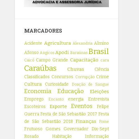
MARCADORES
Agricultura
Acidente
Almino
Alexandria
Brasil
Apodi
Afonso
Angicos
Baraúnas
Capacitação
Campo Grande
Caicó
cara
Caraúbas
Chuvas
Ciência
Classificados
Concursos
Crime
Corrupção
Cultura
Curiosidade
Doação de Sangue
Economia
Educação
Eleições
Emprego
energia
Entrevista
Encanto
Eventos
Esporte
Escoteiros
Felipe
Guerra
Festa de São Sebastião 2017
Festa
Finanças
de São Sebastião 2018
Fome
Frutuoso Gomes
Governador Dix-Sept
Rosado
Habitação
Informação