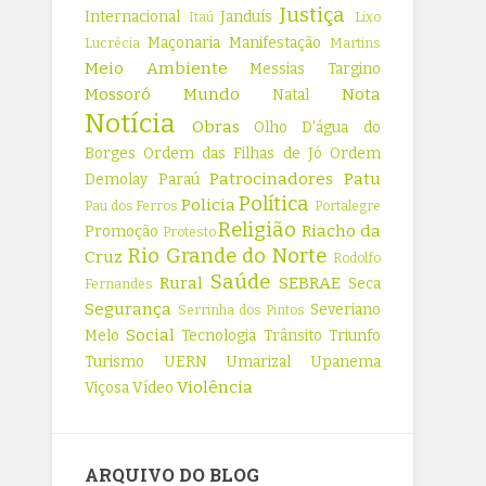
Justiça
Internacional
Janduís
Itaú
Lixo
Maçonaria
Manifestação
Lucrécia
Martins
Meio Ambiente
Messias Targino
Mossoró
Mundo
Nota
Natal
Notícia
Obras
Olho D'água do
Borges
Ordem das Filhas de Jó
Ordem
Patrocinadores
Patu
Demolay
Paraú
Política
Policia
Pau dos Ferros
Portalegre
Religião
Riacho da
Promoção
Protesto
Rio Grande do Norte
Cruz
Rodolfo
Saúde
Rural
SEBRAE
Seca
Fernandes
Segurança
Severiano
Serrinha dos Pintos
Social
Melo
Tecnologia
Trânsito
Triunfo
Turismo
UERN
Umarizal
Upanema
Violência
Viçosa
Vídeo
ARQUIVO DO BLOG