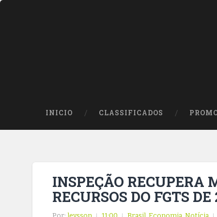
INICIO
CLASSIFICADOS
PROMO
INSPEÇÃO RECUPERA MA
RECURSOS DO FGTS DE 
Por:
leysson
11:00
Brasil
,
Economia
,
Notícia