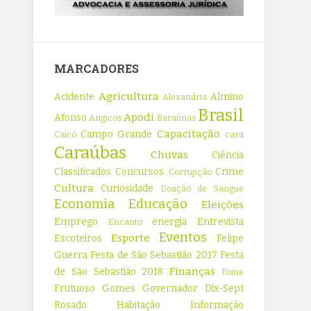
MARCADORES
Agricultura
Acidente
Almino
Alexandria
Brasil
Apodi
Afonso
Angicos
Baraúnas
Capacitação
Campo Grande
Caicó
cara
Caraúbas
Chuvas
Ciência
Classificados
Concursos
Crime
Corrupção
Cultura
Curiosidade
Doação de Sangue
Economia
Educação
Eleições
Emprego
energia
Entrevista
Encanto
Eventos
Esporte
Escoteiros
Felipe
Guerra
Festa de São Sebastião 2017
Festa
Finanças
de São Sebastião 2018
Fome
Frutuoso Gomes
Governador Dix-Sept
Rosado
Habitação
Informação