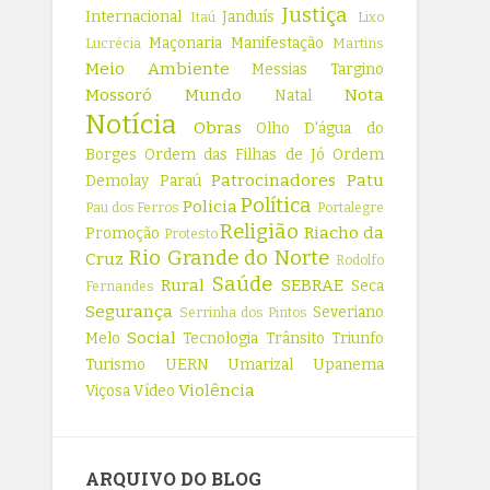
Justiça
Internacional
Janduís
Itaú
Lixo
Maçonaria
Manifestação
Lucrécia
Martins
Meio Ambiente
Messias Targino
Mossoró
Mundo
Nota
Natal
Notícia
Obras
Olho D'água do
Borges
Ordem das Filhas de Jó
Ordem
Patrocinadores
Patu
Demolay
Paraú
Política
Policia
Pau dos Ferros
Portalegre
Religião
Riacho da
Promoção
Protesto
Rio Grande do Norte
Cruz
Rodolfo
Saúde
Rural
SEBRAE
Seca
Fernandes
Segurança
Severiano
Serrinha dos Pintos
Social
Melo
Tecnologia
Trânsito
Triunfo
Turismo
UERN
Umarizal
Upanema
Violência
Viçosa
Vídeo
ARQUIVO DO BLOG