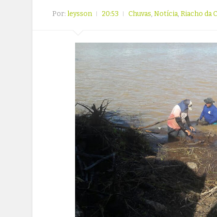
Por:
leysson
20:53
Chuvas
,
Notícia
,
Riacho da 