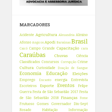
MARCADORES
Agricultura
Acidente
Almino
Alexandria
Brasil
Apodi
Afonso
Angicos
Baraúnas
Capacitação
Campo Grande
Caicó
cara
Caraúbas
Chuvas
Ciência
Classificados
Concursos
Crime
Corrupção
Cultura
Curiosidade
Doação de Sangue
Economia
Educação
Eleições
Emprego
energia
Entrevista
Encanto
Eventos
Esporte
Escoteiros
Felipe
Guerra
Festa de São Sebastião 2017
Festa
Finanças
de São Sebastião 2018
Fome
Frutuoso Gomes
Governador Dix-Sept
Rosado
Habitação
Informação