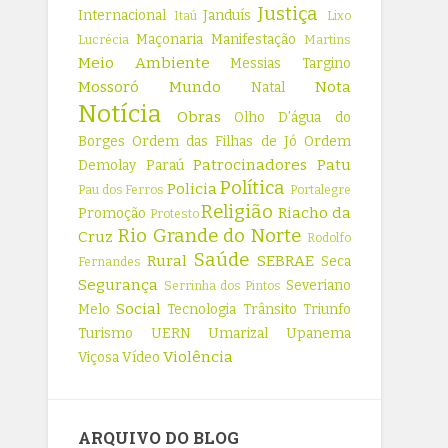
Justiça
Internacional
Janduís
Itaú
Lixo
Maçonaria
Manifestação
Lucrécia
Martins
Meio Ambiente
Messias Targino
Mossoró
Mundo
Nota
Natal
Notícia
Obras
Olho D'água do
Borges
Ordem das Filhas de Jó
Ordem
Patrocinadores
Patu
Demolay
Paraú
Política
Policia
Pau dos Ferros
Portalegre
Religião
Riacho da
Promoção
Protesto
Rio Grande do Norte
Cruz
Rodolfo
Saúde
Rural
SEBRAE
Seca
Fernandes
Segurança
Severiano
Serrinha dos Pintos
Social
Melo
Tecnologia
Trânsito
Triunfo
Turismo
UERN
Umarizal
Upanema
Violência
Viçosa
Vídeo
ARQUIVO DO BLOG