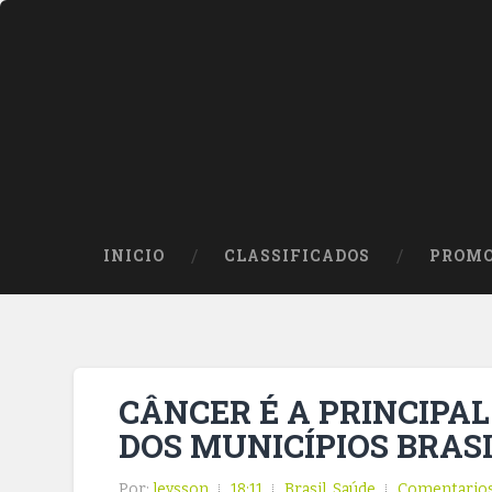
INICIO
CLASSIFICADOS
PROMO
CÂNCER É A PRINCIPA
DOS MUNICÍPIOS BRAS
Por:
leysson
18:11
Brasil
,
Saúde
Comentario