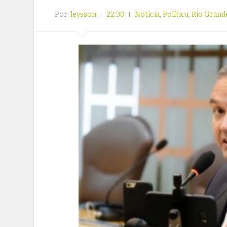
Por:
leysson
22:30
Notícia
,
Política
,
Rio Grand