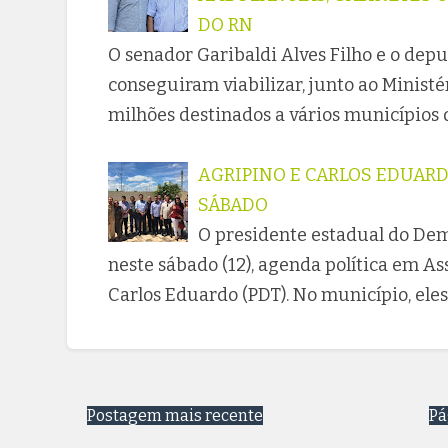
DO RN
O senador Garibaldi Alves Filho e o dep
conseguiram viabilizar, junto ao Minist
milhões destinados a vários municípios 
AGRIPINO E CARLOS EDUAR
SÁBADO
O presidente estadual do Dem
neste sábado (12), agenda política em A
Carlos Eduardo (PDT). No município, ele
Postagem mais recente
Pá