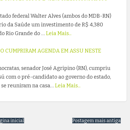
utado federal Walter Alves (ambos do MDB-RN)
ério da Saúde um investimento de R$ 4,380
do Rio Grande do …
Leia Mais...
DO CUMPRIRAM AGENDA EM ASSU NESTE
ocratas, senador José Agripino (RN), cumpriu
ssú com o pré-candidato ao governo do estado,
s se reuniram na casa…
Leia Mais...
gina inicial
Postagem mais antiga