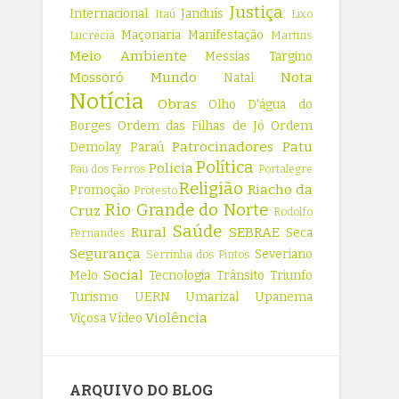
Justiça
Internacional
Janduís
Itaú
Lixo
Maçonaria
Manifestação
Lucrécia
Martins
Meio Ambiente
Messias Targino
Mossoró
Mundo
Nota
Natal
Notícia
Obras
Olho D'água do
Borges
Ordem das Filhas de Jó
Ordem
Patrocinadores
Patu
Demolay
Paraú
Política
Policia
Pau dos Ferros
Portalegre
Religião
Riacho da
Promoção
Protesto
Rio Grande do Norte
Cruz
Rodolfo
Saúde
Rural
SEBRAE
Seca
Fernandes
Segurança
Severiano
Serrinha dos Pintos
Social
Melo
Tecnologia
Trânsito
Triunfo
Turismo
UERN
Umarizal
Upanema
Violência
Viçosa
Vídeo
ARQUIVO DO BLOG