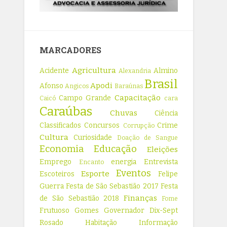
MARCADORES
Agricultura
Acidente
Almino
Alexandria
Brasil
Apodi
Afonso
Angicos
Baraúnas
Capacitação
Campo Grande
Caicó
cara
Caraúbas
Chuvas
Ciência
Classificados
Concursos
Crime
Corrupção
Cultura
Curiosidade
Doação de Sangue
Economia
Educação
Eleições
Emprego
energia
Entrevista
Encanto
Eventos
Esporte
Escoteiros
Felipe
Guerra
Festa de São Sebastião 2017
Festa
Finanças
de São Sebastião 2018
Fome
Frutuoso Gomes
Governador Dix-Sept
Rosado
Habitação
Informação