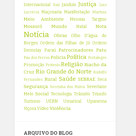
Justiça
Internacional
Janduís
Itaú
Lixo
Maçonaria
Manifestação
Lucrécia
Martins
Meio Ambiente
Messias Targino
Mossoró
Mundo
Nota
Natal
Notícia
Obras
Olho D'água do
Borges
Ordem das Filhas de Jó
Ordem
Patrocinadores
Patu
Demolay
Paraú
Política
Policia
Pau dos Ferros
Portalegre
Religião
Riacho da
Promoção
Protesto
Rio Grande do Norte
Cruz
Rodolfo
Saúde
Rural
SEBRAE
Seca
Fernandes
Segurança
Severiano
Serrinha dos Pintos
Social
Melo
Tecnologia
Trânsito
Triunfo
Turismo
UERN
Umarizal
Upanema
Violência
Viçosa
Vídeo
ARQUIVO DO BLOG