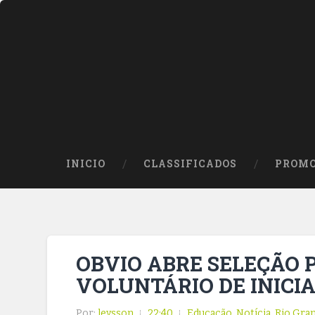
INICIO
CLASSIFICADOS
PROMO
OBVIO ABRE SELEÇÃO
VOLUNTÁRIO DE INICIA
Por:
leysson
22:40
Educação
,
Notícia
,
Rio Gra