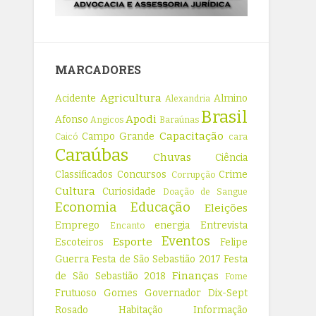
MARCADORES
Agricultura
Acidente
Almino
Alexandria
Brasil
Apodi
Afonso
Angicos
Baraúnas
Capacitação
Campo Grande
Caicó
cara
Caraúbas
Chuvas
Ciência
Classificados
Concursos
Crime
Corrupção
Cultura
Curiosidade
Doação de Sangue
Economia
Educação
Eleições
Emprego
energia
Entrevista
Encanto
Eventos
Esporte
Escoteiros
Felipe
Guerra
Festa de São Sebastião 2017
Festa
Finanças
de São Sebastião 2018
Fome
Frutuoso Gomes
Governador Dix-Sept
Rosado
Habitação
Informação