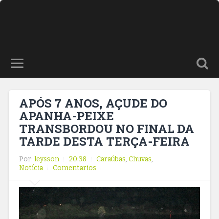
APÓS 7 ANOS, AÇUDE DO
APANHA-PEIXE
TRANSBORDOU NO FINAL DA
TARDE DESTA TERÇA-FEIRA
Por:
leysson
20:38
Caraúbas
,
Chuvas
,
Notícia
Comentarios