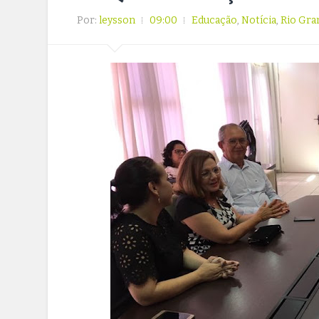
Por:
leysson
09:00
Educação
,
Notícia
,
Rio Gra