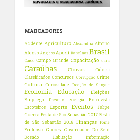
MARCADORES
Agricultura
Acidente
Almino
Alexandria
Brasil
Apodi
Afonso
Angicos
Baraúnas
Capacitação
Campo Grande
Caicó
cara
Caraúbas
Chuvas
Ciência
Classificados
Concursos
Crime
Corrupção
Cultura
Curiosidade
Doação de Sangue
Economia
Educação
Eleições
Emprego
energia
Entrevista
Encanto
Eventos
Esporte
Escoteiros
Felipe
Guerra
Festa de São Sebastião 2017
Festa
Finanças
de São Sebastião 2018
Fome
Frutuoso Gomes
Governador Dix-Sept
Rosado
Habitação
Informação