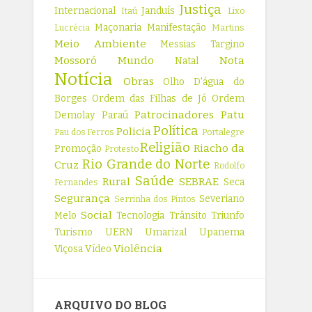
Justiça
Internacional
Janduís
Itaú
Lixo
Maçonaria
Manifestação
Lucrécia
Martins
Meio Ambiente
Messias Targino
Mossoró
Mundo
Nota
Natal
Notícia
Obras
Olho D'água do
Borges
Ordem das Filhas de Jó
Ordem
Patrocinadores
Patu
Demolay
Paraú
Política
Policia
Pau dos Ferros
Portalegre
Religião
Riacho da
Promoção
Protesto
Rio Grande do Norte
Cruz
Rodolfo
Saúde
Rural
SEBRAE
Seca
Fernandes
Segurança
Severiano
Serrinha dos Pintos
Social
Melo
Tecnologia
Trânsito
Triunfo
Turismo
UERN
Umarizal
Upanema
Violência
Viçosa
Vídeo
ARQUIVO DO BLOG