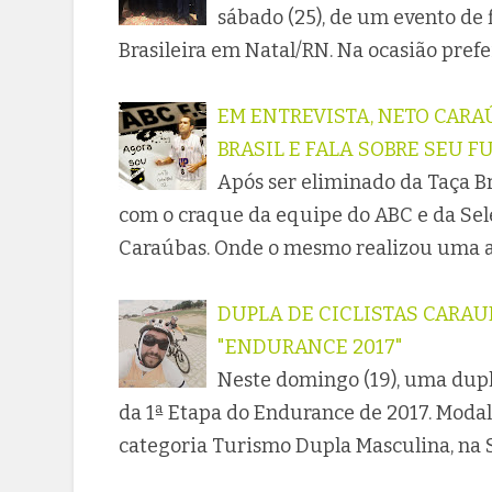
sábado (25), de um evento de 
Brasileira em Natal/RN. Na ocasião prefei
EM ENTREVISTA, NETO CARA
BRASIL E FALA SOBRE SEU 
Após ser eliminado da Taça Br
com o craque da equipe do ABC e da Sele
Caraúbas. Onde o mesmo realizou uma av
DUPLA DE CICLISTAS CARAU
"ENDURANCE 2017"
Neste domingo (19), uma dupl
da 1ª Etapa do Endurance de 2017. Moda
categoria Turismo Dupla Masculina, na 