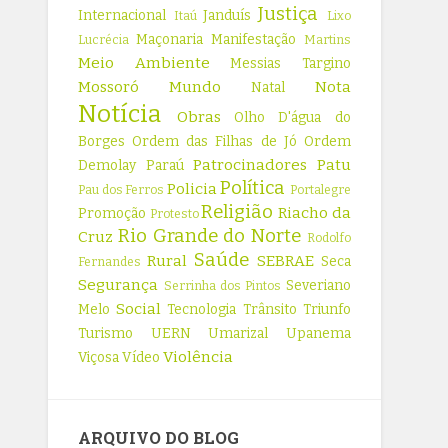
Justiça
Internacional
Janduís
Itaú
Lixo
Maçonaria
Manifestação
Lucrécia
Martins
Meio Ambiente
Messias Targino
Mossoró
Mundo
Nota
Natal
Notícia
Obras
Olho D'água do
Borges
Ordem das Filhas de Jó
Ordem
Patrocinadores
Patu
Demolay
Paraú
Política
Policia
Pau dos Ferros
Portalegre
Religião
Riacho da
Promoção
Protesto
Rio Grande do Norte
Cruz
Rodolfo
Saúde
Rural
SEBRAE
Seca
Fernandes
Segurança
Severiano
Serrinha dos Pintos
Social
Melo
Tecnologia
Trânsito
Triunfo
Turismo
UERN
Umarizal
Upanema
Violência
Viçosa
Vídeo
ARQUIVO DO BLOG