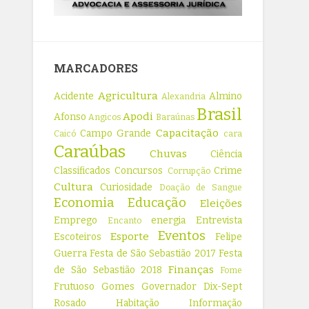
MARCADORES
Agricultura
Acidente
Almino
Alexandria
Brasil
Apodi
Afonso
Angicos
Baraúnas
Capacitação
Campo Grande
Caicó
cara
Caraúbas
Chuvas
Ciência
Classificados
Concursos
Crime
Corrupção
Cultura
Curiosidade
Doação de Sangue
Economia
Educação
Eleições
Emprego
energia
Entrevista
Encanto
Eventos
Esporte
Escoteiros
Felipe
Guerra
Festa de São Sebastião 2017
Festa
Finanças
de São Sebastião 2018
Fome
Frutuoso Gomes
Governador Dix-Sept
Rosado
Habitação
Informação