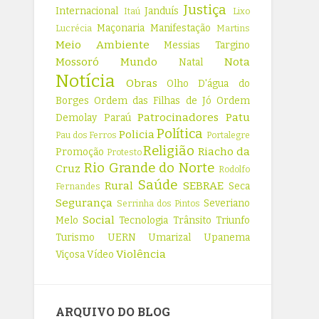
Justiça
Internacional
Janduís
Itaú
Lixo
Maçonaria
Manifestação
Lucrécia
Martins
Meio Ambiente
Messias Targino
Mossoró
Mundo
Nota
Natal
Notícia
Obras
Olho D'água do
Borges
Ordem das Filhas de Jó
Ordem
Patrocinadores
Patu
Demolay
Paraú
Política
Policia
Pau dos Ferros
Portalegre
Religião
Riacho da
Promoção
Protesto
Rio Grande do Norte
Cruz
Rodolfo
Saúde
Rural
SEBRAE
Seca
Fernandes
Segurança
Severiano
Serrinha dos Pintos
Social
Melo
Tecnologia
Trânsito
Triunfo
Turismo
UERN
Umarizal
Upanema
Violência
Viçosa
Vídeo
ARQUIVO DO BLOG