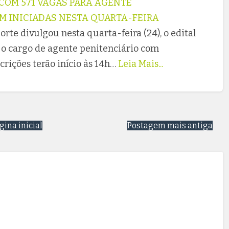
COM 571 VAGAS PARA AGENTE
M INICIADAS NESTA QUARTA-FEIRA
rte divulgou nesta quarta-feira (24), o edital
 o cargo de agente penitenciário com
crições terão início às 14h…
Leia Mais...
gina inicial
Postagem mais antiga