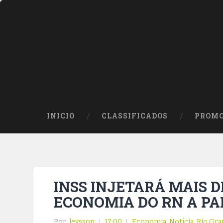
INICIO
CLASSIFICADOS
PROMO
INSS INJETARÁ MAIS D
ECONOMIA DO RN A PA
Por:
leysson
17:00
Economia
,
Notícia
,
Rio Gra