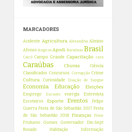
MARCADORES
Agricultura
Acidente
Almino
Alexandria
Brasil
Apodi
Afonso
Angicos
Baraúnas
Capacitação
Campo Grande
Caicó
cara
Caraúbas
Chuvas
Ciência
Classificados
Concursos
Crime
Corrupção
Cultura
Curiosidade
Doação de Sangue
Economia
Educação
Eleições
Emprego
energia
Entrevista
Encanto
Eventos
Esporte
Escoteiros
Felipe
Guerra
Festa de São Sebastião 2017
Festa
Finanças
de São Sebastião 2018
Fome
Frutuoso Gomes
Governador Dix-Sept
Rosado
Habitação
Informação