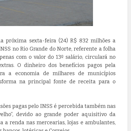
da próxima sexta-feira (24) R$ 832 milhões a
INSS no Rio Grande do Norte, referente a folha
as com o valor do 13º salário, circulará no
tras. O dinheiro dos benefícios pagos pela
ara a economia de milhares de municípios
sforma na principal fonte de receita para o
nsões pagas pelo INSS é percebida também nas
 velho”, devido ao grande poder aquisitivo da
a a renda nas mercearias, lojas e ambulantes,
bancos, lotéricas e Correios.