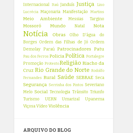
Justiça
Internacional
Janduís
Itaú
Lixo
Maçonaria
Manifestação
Lucrécia
Martins
Meio Ambiente
Messias Targino
Mossoró
Mundo
Nota
Natal
Notícia
Obras
Olho D'água do
Borges
Ordem das Filhas de Jó
Ordem
Patrocinadores
Patu
Demolay
Paraú
Política
Policia
Pau dos Ferros
Portalegre
Religião
Riacho da
Promoção
Protesto
Rio Grande do Norte
Cruz
Rodolfo
Saúde
Rural
SEBRAE
Seca
Fernandes
Segurança
Severiano
Serrinha dos Pintos
Social
Melo
Tecnologia
Trânsito
Triunfo
Turismo
UERN
Umarizal
Upanema
Violência
Viçosa
Vídeo
ARQUIVO DO BLOG