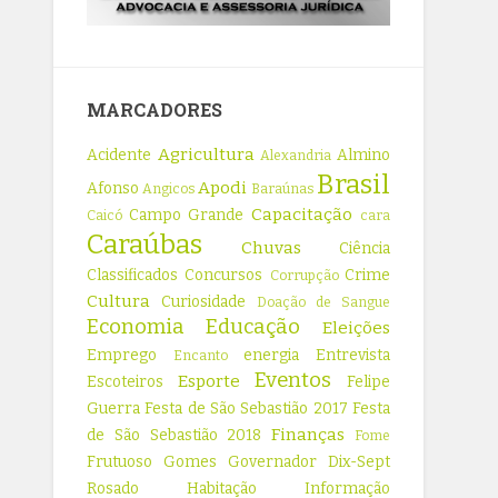
MARCADORES
Agricultura
Acidente
Almino
Alexandria
Brasil
Apodi
Afonso
Angicos
Baraúnas
Capacitação
Campo Grande
Caicó
cara
Caraúbas
Chuvas
Ciência
Classificados
Concursos
Crime
Corrupção
Cultura
Curiosidade
Doação de Sangue
Economia
Educação
Eleições
Emprego
energia
Entrevista
Encanto
Eventos
Esporte
Escoteiros
Felipe
Guerra
Festa de São Sebastião 2017
Festa
Finanças
de São Sebastião 2018
Fome
Frutuoso Gomes
Governador Dix-Sept
Rosado
Habitação
Informação