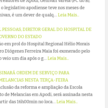
readores de Apodi, Genivan Varela (PC do B),
 o legislativo apodiense teve nos meses de
nivan, é um dever de qualq…
Leia Mais...
L PESSOAS, DIRETOR GERAL DO HOSPITAL DE
GOVERNO DO ESTADO
ão em prol do Hospital Regional Hélio Morais
ro Diógenes Ferreira Maia foi exonerado pelo
o veio um dia após o g…
Leia Mais...
SSINARÁ ORDEM DE SERVIÇO PARA
MELANCIAS NESTA TERÇA-FEIRA
nclusão da reforma e ampliação da Escola
to de Melancias em Apodi, será assinada nesta
partir das 16h00min no loca…
Leia Mais...