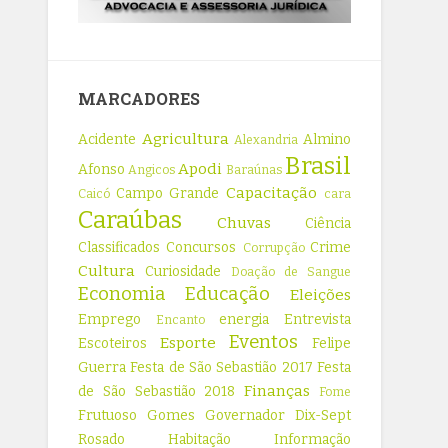
MARCADORES
Agricultura
Acidente
Almino
Alexandria
Brasil
Apodi
Afonso
Angicos
Baraúnas
Capacitação
Campo Grande
Caicó
cara
Caraúbas
Chuvas
Ciência
Classificados
Concursos
Crime
Corrupção
Cultura
Curiosidade
Doação de Sangue
Economia
Educação
Eleições
Emprego
energia
Entrevista
Encanto
Eventos
Esporte
Escoteiros
Felipe
Guerra
Festa de São Sebastião 2017
Festa
Finanças
de São Sebastião 2018
Fome
Frutuoso Gomes
Governador Dix-Sept
Rosado
Habitação
Informação