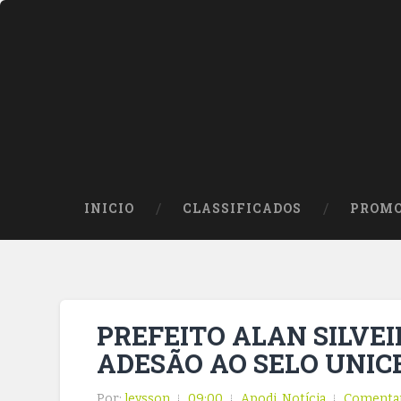
INICIO
CLASSIFICADOS
PROMO
PREFEITO ALAN SILVE
ADESÃO AO SELO UNICE
Por:
leysson
09:00
Apodi
,
Notícia
Comenta