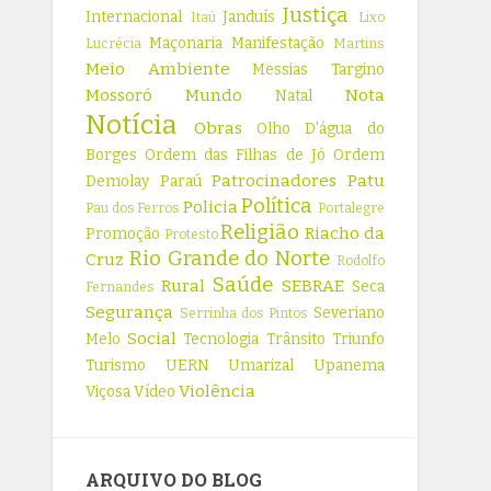
Justiça
Internacional
Janduís
Itaú
Lixo
Maçonaria
Manifestação
Lucrécia
Martins
Meio Ambiente
Messias Targino
Mossoró
Mundo
Nota
Natal
Notícia
Obras
Olho D'água do
Borges
Ordem das Filhas de Jó
Ordem
Patrocinadores
Patu
Demolay
Paraú
Política
Policia
Pau dos Ferros
Portalegre
Religião
Riacho da
Promoção
Protesto
Rio Grande do Norte
Cruz
Rodolfo
Saúde
Rural
SEBRAE
Seca
Fernandes
Segurança
Severiano
Serrinha dos Pintos
Social
Melo
Tecnologia
Trânsito
Triunfo
Turismo
UERN
Umarizal
Upanema
Violência
Viçosa
Vídeo
ARQUIVO DO BLOG