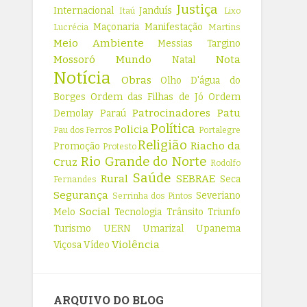
Justiça
Internacional
Janduís
Itaú
Lixo
Maçonaria
Manifestação
Lucrécia
Martins
Meio Ambiente
Messias Targino
Mossoró
Mundo
Nota
Natal
Notícia
Obras
Olho D'água do
Borges
Ordem das Filhas de Jó
Ordem
Patrocinadores
Patu
Demolay
Paraú
Política
Policia
Pau dos Ferros
Portalegre
Religião
Riacho da
Promoção
Protesto
Rio Grande do Norte
Cruz
Rodolfo
Saúde
Rural
SEBRAE
Seca
Fernandes
Segurança
Severiano
Serrinha dos Pintos
Social
Melo
Tecnologia
Trânsito
Triunfo
Turismo
UERN
Umarizal
Upanema
Violência
Viçosa
Vídeo
ARQUIVO DO BLOG