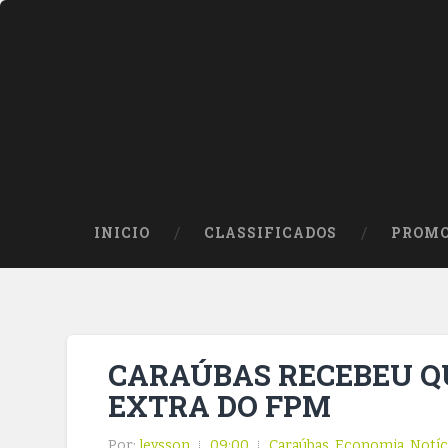
INICIO
CLASSIFICADOS
PROMO
CARAÚBAS RECEBEU QU
EXTRA DO FPM
Por:
leysson
09:00
Caraúbas
,
Economia
,
Notíc