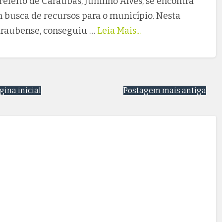
efeito de Caraúbas, Juninho Alves, se encontra
 busca de recursos para o município. Nesta
caraubense, conseguiu …
Leia Mais...
gina inicial
Postagem mais antiga