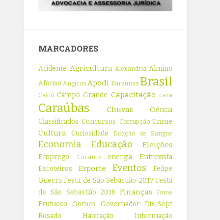
MARCADORES
Agricultura
Acidente
Almino
Alexandria
Brasil
Apodi
Afonso
Angicos
Baraúnas
Capacitação
Campo Grande
Caicó
cara
Caraúbas
Chuvas
Ciência
Classificados
Concursos
Crime
Corrupção
Cultura
Curiosidade
Doação de Sangue
Economia
Educação
Eleições
Emprego
energia
Entrevista
Encanto
Eventos
Esporte
Escoteiros
Felipe
Guerra
Festa de São Sebastião 2017
Festa
Finanças
de São Sebastião 2018
Fome
Frutuoso Gomes
Governador Dix-Sept
Rosado
Habitação
Informação