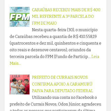
CARAÚBAS RECEBEU MAIS DE R$ 400
MIL REFERENTE A 3ª PARCELA DO
FPM DE MAIO
Nesta quarta-feira (30), o município
de Caraúbas recebeu a quantia de R$ 410.558,19
(quatrocentos e dez mil, quinhentos e cinquenta e
oito reais e dezenove centavos), oriundos da
terceira parcela do FPM (Fundo de Particip…
Leia
Mais...
PREFEITO DE CURRAIS NOVOS
CONFIRMA APOIO A CARAMURÚ
PAIVA PARA DEPUTADO FEDERAL
Utilizando sua conta no Facebook o
prefeito de Currais Novos, Odon Júnior, agradeceu
a todas as pessoas que participaram da última