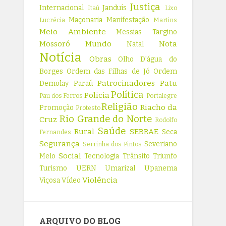
Justiça
Internacional
Janduís
Itaú
Lixo
Maçonaria
Manifestação
Lucrécia
Martins
Meio Ambiente
Messias Targino
Mossoró
Mundo
Nota
Natal
Notícia
Obras
Olho D'água do
Borges
Ordem das Filhas de Jó
Ordem
Patrocinadores
Patu
Demolay
Paraú
Política
Policia
Pau dos Ferros
Portalegre
Religião
Riacho da
Promoção
Protesto
Rio Grande do Norte
Cruz
Rodolfo
Saúde
Rural
SEBRAE
Seca
Fernandes
Segurança
Severiano
Serrinha dos Pintos
Social
Melo
Tecnologia
Trânsito
Triunfo
Turismo
UERN
Umarizal
Upanema
Violência
Viçosa
Vídeo
ARQUIVO DO BLOG