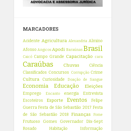
MARCADORES
Agricultura
Acidente
Almino
Alexandria
Brasil
Apodi
Afonso
Angicos
Baraúnas
Capacitação
Campo Grande
Caicó
cara
Caraúbas
Chuvas
Ciência
Classificados
Concursos
Crime
Corrupção
Cultura
Curiosidade
Doação de Sangue
Economia
Educação
Eleições
Emprego
energia
Entrevista
Encanto
Eventos
Esporte
Escoteiros
Felipe
Guerra
Festa de São Sebastião 2017
Festa
Finanças
de São Sebastião 2018
Fome
Frutuoso Gomes
Governador Dix-Sept
Rosado
Habitação
Informação