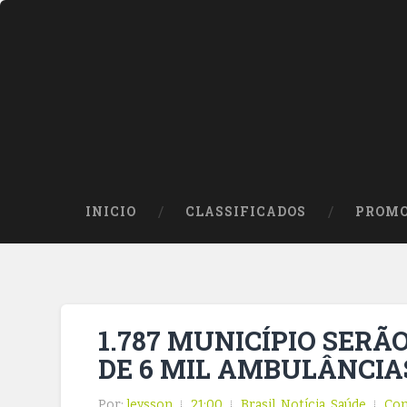
INICIO
CLASSIFICADOS
PROMO
1.787 MUNICÍPIO SERÃ
DE 6 MIL AMBULÂNCIA
Por:
leysson
21:00
Brasil
,
Notícia
,
Saúde
Com