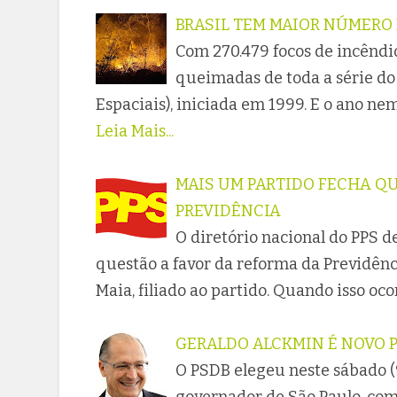
BRASIL TEM MAIOR NÚMERO
Com 270.479 focos de incêndio
queimadas de toda a série do 
Espaciais), iniciada em 1999. E o ano n
Leia Mais...
MAIS UM PARTIDO FECHA Q
PREVIDÊNCIA
O diretório nacional do PPS de
questão a favor da reforma da Previdên
Maia, filiado ao partido. Quando isso oc
GERALDO ALCKMIN É NOVO 
O PSDB elegeu neste sábado (9
governador de São Paulo, com