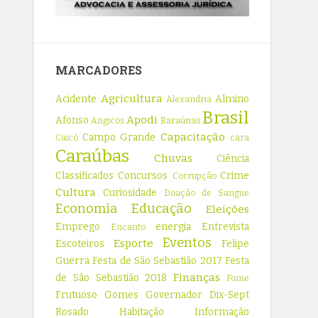
MARCADORES
Agricultura
Acidente
Almino
Alexandria
Brasil
Apodi
Afonso
Angicos
Baraúnas
Capacitação
Campo Grande
Caicó
cara
Caraúbas
Chuvas
Ciência
Classificados
Concursos
Crime
Corrupção
Cultura
Curiosidade
Doação de Sangue
Economia
Educação
Eleições
Emprego
energia
Entrevista
Encanto
Eventos
Esporte
Escoteiros
Felipe
Guerra
Festa de São Sebastião 2017
Festa
Finanças
de São Sebastião 2018
Fome
Frutuoso Gomes
Governador Dix-Sept
Rosado
Habitação
Informação