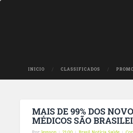
INICIO
CLASSIFICADOS
PROMO
MAIS DE 99% DOS NOVO
MÉDICOS SÃO BRASILE
Por:
leysson
21:00
Brasil
,
Notícia
,
Saúde
Com