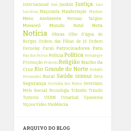
Justiça
Internacional
Janduís
Itaú
Lixo
Maçonaria
Manifestação
Lucrécia
Martins
Meio Ambiente
Messias Targino
Mossoró
Mundo
Nota
Natal
Notícia
Obras
Olho D'água do
Borges
Ordem das Filhas de Jó
Ordem
Patrocinadores
Patu
Demolay
Paraú
Política
Policia
Pau dos Ferros
Portalegre
Religião
Riacho da
Promoção
Protesto
Rio Grande do Norte
Cruz
Rodolfo
Saúde
Rural
SEBRAE
Seca
Fernandes
Segurança
Severiano
Serrinha dos Pintos
Social
Melo
Tecnologia
Trânsito
Triunfo
Turismo
UERN
Umarizal
Upanema
Violência
Viçosa
Vídeo
ARQUIVO DO BLOG