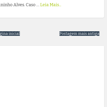
uninho Alves. Caso …
Leia Mais...
gina inicial
Postagem mais antiga