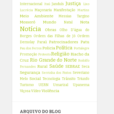
Justiça
Internacional
Janduís
Itaú
Lixo
Maçonaria
Manifestação
Lucrécia
Martins
Meio Ambiente
Messias Targino
Mossoró
Mundo
Nota
Natal
Notícia
Obras
Olho D'água do
Borges
Ordem das Filhas de Jó
Ordem
Patrocinadores
Patu
Demolay
Paraú
Política
Policia
Pau dos Ferros
Portalegre
Religião
Riacho da
Promoção
Protesto
Rio Grande do Norte
Cruz
Rodolfo
Saúde
Rural
SEBRAE
Seca
Fernandes
Segurança
Severiano
Serrinha dos Pintos
Social
Melo
Tecnologia
Trânsito
Triunfo
Turismo
UERN
Umarizal
Upanema
Violência
Viçosa
Vídeo
ARQUIVO DO BLOG