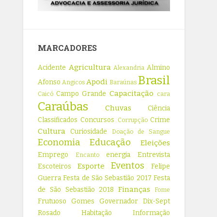
MARCADORES
Agricultura
Acidente
Almino
Alexandria
Brasil
Apodi
Afonso
Angicos
Baraúnas
Capacitação
Campo Grande
Caicó
cara
Caraúbas
Chuvas
Ciência
Classificados
Concursos
Crime
Corrupção
Cultura
Curiosidade
Doação de Sangue
Economia
Educação
Eleições
Emprego
energia
Entrevista
Encanto
Eventos
Esporte
Escoteiros
Felipe
Guerra
Festa de São Sebastião 2017
Festa
Finanças
de São Sebastião 2018
Fome
Frutuoso Gomes
Governador Dix-Sept
Rosado
Habitação
Informação