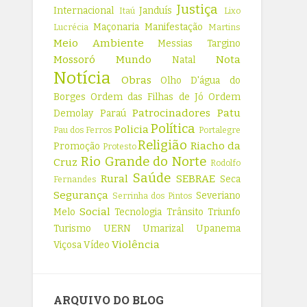
Justiça
Internacional
Janduís
Itaú
Lixo
Maçonaria
Manifestação
Lucrécia
Martins
Meio Ambiente
Messias Targino
Mossoró
Mundo
Nota
Natal
Notícia
Obras
Olho D'água do
Borges
Ordem das Filhas de Jó
Ordem
Patrocinadores
Patu
Demolay
Paraú
Política
Policia
Pau dos Ferros
Portalegre
Religião
Riacho da
Promoção
Protesto
Rio Grande do Norte
Cruz
Rodolfo
Saúde
Rural
SEBRAE
Seca
Fernandes
Segurança
Severiano
Serrinha dos Pintos
Social
Melo
Tecnologia
Trânsito
Triunfo
Turismo
UERN
Umarizal
Upanema
Violência
Viçosa
Vídeo
ARQUIVO DO BLOG