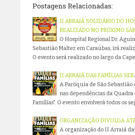
Postagens Relacionadas:
II ARRAIÁ SOLIDÁRIO DO H
REALIZADO NO PRÓXIMO SÁB
O Hospital Regional Dr. Aguina
Sebastião Maltez em Caraúbas, irá realiza
O evento será realizado no largo da Cap
II ARRAIÁ DAS FAMÍLIAS SE
A Paróquia de São Sebastião 
nas dependências da Quadra d
Famílias". O evento envolverá todos os s
ORGANIZAÇÃO DIVULGA ATRA
A organização do II Arraiá da