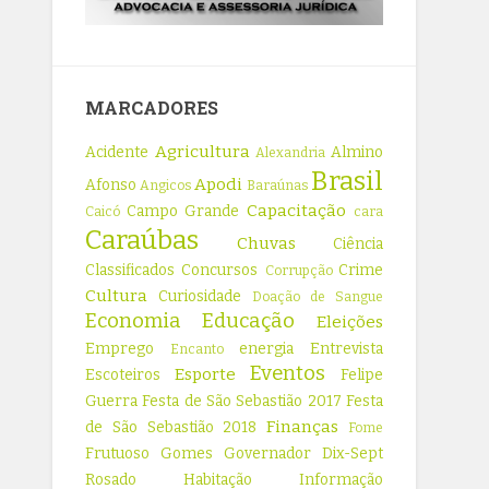
MARCADORES
Agricultura
Acidente
Almino
Alexandria
Brasil
Apodi
Afonso
Angicos
Baraúnas
Capacitação
Campo Grande
Caicó
cara
Caraúbas
Chuvas
Ciência
Classificados
Concursos
Crime
Corrupção
Cultura
Curiosidade
Doação de Sangue
Economia
Educação
Eleições
Emprego
energia
Entrevista
Encanto
Eventos
Esporte
Escoteiros
Felipe
Guerra
Festa de São Sebastião 2017
Festa
Finanças
de São Sebastião 2018
Fome
Frutuoso Gomes
Governador Dix-Sept
Rosado
Habitação
Informação