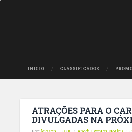
INICIO
CLASSIFICADOS
PROMO
ATRAÇÕES PARA O CAR
DIVULGADAS NA PRÓX
Por:
leysson
11:00
Apodi
,
Eventos
,
Notícia
C