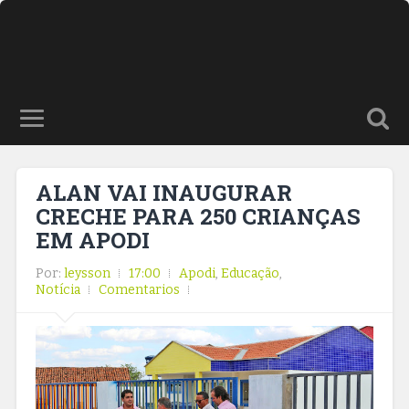
ALAN VAI INAUGURAR
CRECHE PARA 250 CRIANÇAS
EM APODI
Por:
leysson
17:00
Apodi
,
Educação
,
Notícia
Comentarios