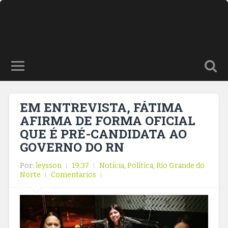
EM ENTREVISTA, FÁTIMA
AFIRMA DE FORMA OFICIAL
QUE É PRÉ-CANDIDATA AO
GOVERNO DO RN
Por:
leysson
19:37
Notícia
,
Política
,
Rio Grande do
Norte
Comentarios