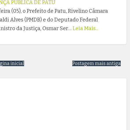
NÇA PÚBLICA DE PATU
ira (05), o Prefeito de Patu, Rivelino Câmara
ldi Alves (PMDB) e do Deputado Federal
inistro da Justiça, Osmar Ser…
Leia Mais...
gina inicial
Postagem mais antiga