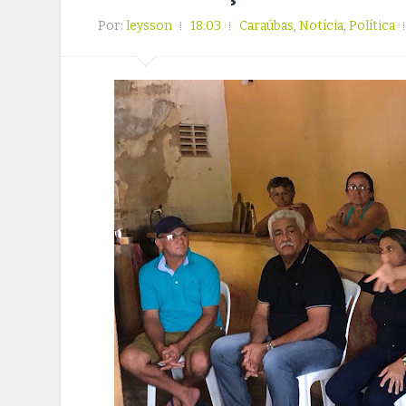
Por:
leysson
18:03
Caraúbas
,
Notícia
,
Política