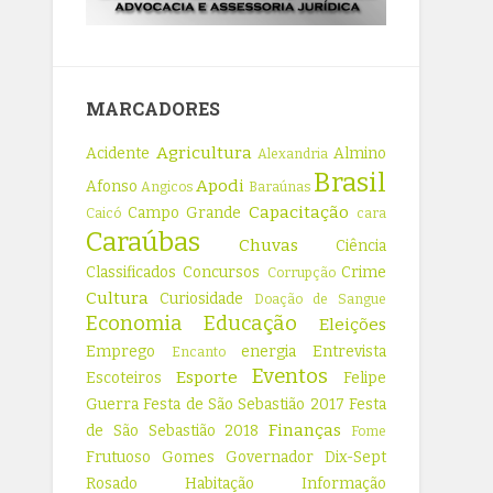
MARCADORES
Agricultura
Acidente
Almino
Alexandria
Brasil
Apodi
Afonso
Angicos
Baraúnas
Capacitação
Campo Grande
Caicó
cara
Caraúbas
Chuvas
Ciência
Classificados
Concursos
Crime
Corrupção
Cultura
Curiosidade
Doação de Sangue
Economia
Educação
Eleições
Emprego
energia
Entrevista
Encanto
Eventos
Esporte
Escoteiros
Felipe
Guerra
Festa de São Sebastião 2017
Festa
Finanças
de São Sebastião 2018
Fome
Frutuoso Gomes
Governador Dix-Sept
Rosado
Habitação
Informação