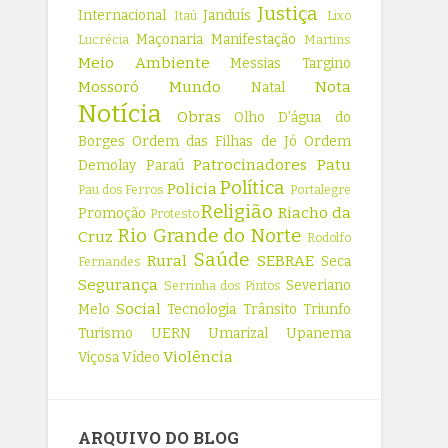
Justiça
Internacional
Janduís
Itaú
Lixo
Maçonaria
Manifestação
Lucrécia
Martins
Meio Ambiente
Messias Targino
Mossoró
Mundo
Nota
Natal
Notícia
Obras
Olho D'água do
Borges
Ordem das Filhas de Jó
Ordem
Patrocinadores
Patu
Demolay
Paraú
Política
Policia
Pau dos Ferros
Portalegre
Religião
Riacho da
Promoção
Protesto
Rio Grande do Norte
Cruz
Rodolfo
Saúde
Rural
SEBRAE
Seca
Fernandes
Segurança
Severiano
Serrinha dos Pintos
Social
Melo
Tecnologia
Trânsito
Triunfo
Turismo
UERN
Umarizal
Upanema
Violência
Viçosa
Vídeo
ARQUIVO DO BLOG