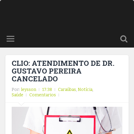
CLIO: ATENDIMENTO DE DR.
GUSTAVO PEREIRA
CANCELADO
Por:
leysson
17:38
Caraúbas
,
Notícia
,
Saúde
Comentarios