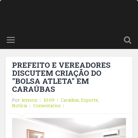
PREFEITO E VEREADORES
DISCUTEM CRIAÇÃO DO
"BOLSA ATLETA" EM
CARAÚBAS
Por:
leysson
10:09
Caraúbas
,
Esporte
,
Notícia
Comentarios