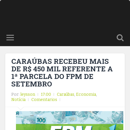
CARAÚBAS RECEBEU MAIS
DE R$ 450 MIL REFERENTE A
1ª PARCELA DO FPM DE
SETEMBRO
Por:
leysson
17:00
Caraúbas
,
Economia
,
Notícia
Comentarios