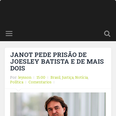
JANOT PEDE PRISÃO DE
JOESLEY BATISTA E DE MAIS
DOIS
Por:
leysson
15:00
Brasil
,
Justiça
,
Notícia
,
Política
Comentarios