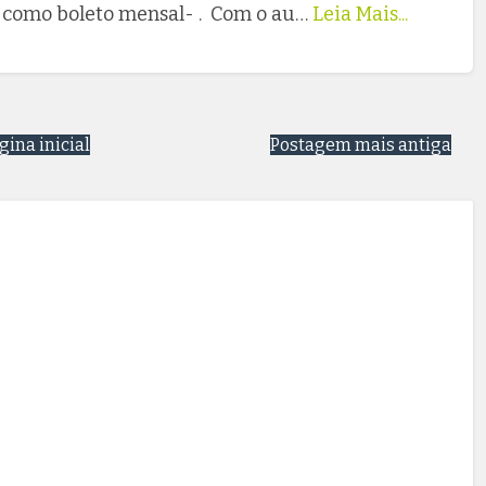
 como boleto mensal- . Com o au…
Leia Mais...
gina inicial
Postagem mais antiga