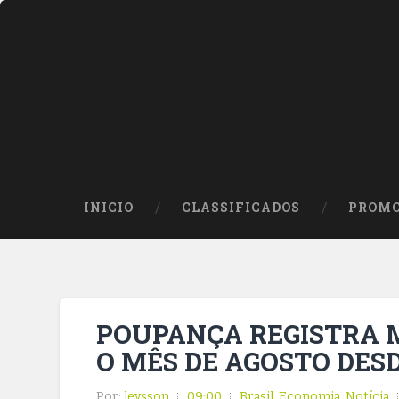
INICIO
CLASSIFICADOS
PROMO
POUPANÇA REGISTRA 
O MÊS DE AGOSTO DESD
Por:
leysson
09:00
Brasil
,
Economia
,
Notícia