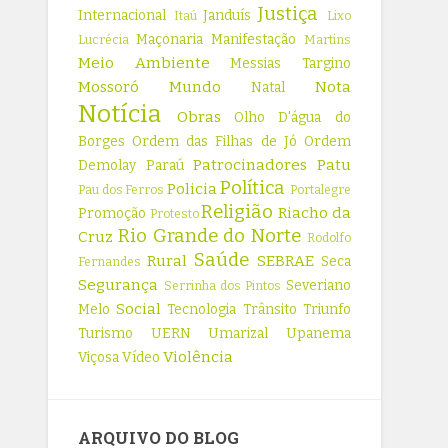
Justiça
Internacional
Janduís
Itaú
Lixo
Maçonaria
Manifestação
Lucrécia
Martins
Meio Ambiente
Messias Targino
Mossoró
Mundo
Nota
Natal
Notícia
Obras
Olho D'água do
Borges
Ordem das Filhas de Jó
Ordem
Patrocinadores
Patu
Demolay
Paraú
Política
Policia
Pau dos Ferros
Portalegre
Religião
Riacho da
Promoção
Protesto
Rio Grande do Norte
Cruz
Rodolfo
Saúde
Rural
SEBRAE
Seca
Fernandes
Segurança
Severiano
Serrinha dos Pintos
Social
Melo
Tecnologia
Trânsito
Triunfo
Turismo
UERN
Umarizal
Upanema
Violência
Viçosa
Vídeo
ARQUIVO DO BLOG