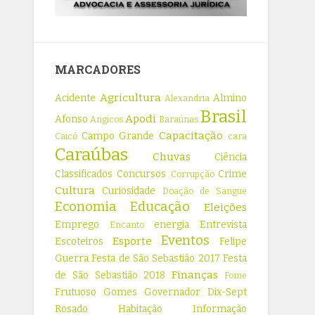
MARCADORES
Agricultura
Acidente
Almino
Alexandria
Brasil
Apodi
Afonso
Angicos
Baraúnas
Capacitação
Campo Grande
Caicó
cara
Caraúbas
Chuvas
Ciência
Classificados
Concursos
Crime
Corrupção
Cultura
Curiosidade
Doação de Sangue
Economia
Educação
Eleições
Emprego
energia
Entrevista
Encanto
Eventos
Esporte
Escoteiros
Felipe
Guerra
Festa de São Sebastião 2017
Festa
Finanças
de São Sebastião 2018
Fome
Frutuoso Gomes
Governador Dix-Sept
Rosado
Habitação
Informação