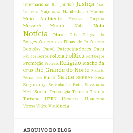
Justiça
Internacional
Janduís
Itaú
Lixo
Maçonaria
Manifestação
Lucrécia
Martins
Meio Ambiente
Messias Targino
Mossoró
Mundo
Nota
Natal
Notícia
Obras
Olho D'água do
Borges
Ordem das Filhas de Jó
Ordem
Patrocinadores
Patu
Demolay
Paraú
Política
Policia
Pau dos Ferros
Portalegre
Religião
Riacho da
Promoção
Protesto
Rio Grande do Norte
Cruz
Rodolfo
Saúde
Rural
SEBRAE
Seca
Fernandes
Segurança
Severiano
Serrinha dos Pintos
Social
Melo
Tecnologia
Trânsito
Triunfo
Turismo
UERN
Umarizal
Upanema
Violência
Viçosa
Vídeo
ARQUIVO DO BLOG