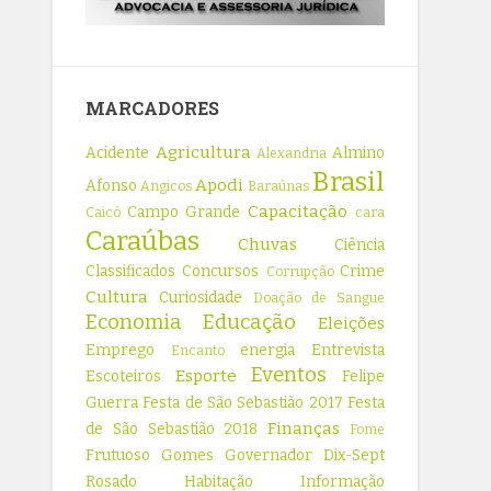
MARCADORES
Agricultura
Acidente
Almino
Alexandria
Brasil
Apodi
Afonso
Angicos
Baraúnas
Capacitação
Campo Grande
Caicó
cara
Caraúbas
Chuvas
Ciência
Classificados
Concursos
Crime
Corrupção
Cultura
Curiosidade
Doação de Sangue
Economia
Educação
Eleições
Emprego
energia
Entrevista
Encanto
Eventos
Esporte
Escoteiros
Felipe
Guerra
Festa de São Sebastião 2017
Festa
Finanças
de São Sebastião 2018
Fome
Frutuoso Gomes
Governador Dix-Sept
Rosado
Habitação
Informação