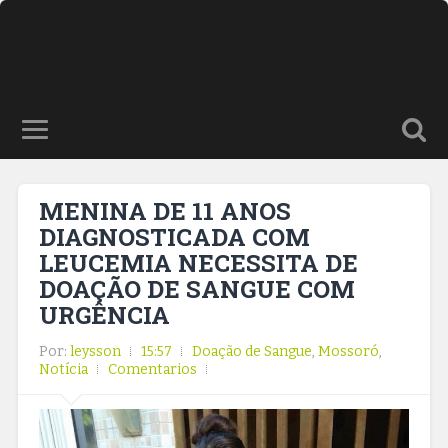
MENINA DE 11 ANOS
DIAGNOSTICADA COM
LEUCEMIA NECESSITA DE
DOAÇÃO DE SANGUE COM
URGÊNCIA
Por:
leysson
15:57
Doação de Sangue
,
Mossoró
,
Notícia
Comentarios