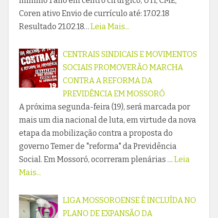
mínimo 1 ano em centro cirúrgico, UTI, CME;
Coren ativo Envio de currículo até: 17.02.18
Resultado 21.02.18…
Leia Mais...
CENTRAIS SINDICAIS E MOVIMENTOS
SOCIAIS PROMOVERÃO MARCHA
CONTRA A REFORMA DA
PREVIDÊNCIA EM MOSSORÓ
A próxima segunda-feira (19), será marcada por
mais um dia nacional de luta, em virtude da nova
etapa da mobilização contra a proposta do
governo Temer de "reforma" da Previdência
Social. Em Mossoró, ocorreram plenárias …
Leia
Mais...
LIGA MOSSOROENSE É INCLUÍDA NO
PLANO DE EXPANSÃO DA