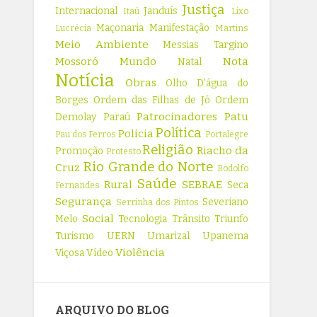
Justiça
Internacional
Janduís
Itaú
Lixo
Maçonaria
Manifestação
Lucrécia
Martins
Meio Ambiente
Messias Targino
Mossoró
Mundo
Nota
Natal
Notícia
Obras
Olho D'água do
Borges
Ordem das Filhas de Jó
Ordem
Patrocinadores
Patu
Demolay
Paraú
Política
Policia
Pau dos Ferros
Portalegre
Religião
Riacho da
Promoção
Protesto
Rio Grande do Norte
Cruz
Rodolfo
Saúde
Rural
SEBRAE
Seca
Fernandes
Segurança
Severiano
Serrinha dos Pintos
Social
Melo
Tecnologia
Trânsito
Triunfo
Turismo
UERN
Umarizal
Upanema
Violência
Viçosa
Vídeo
ARQUIVO DO BLOG