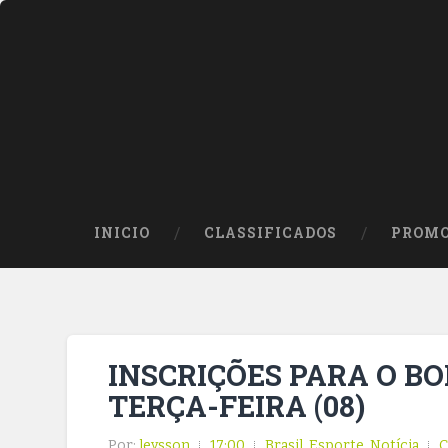
INICIO
CLASSIFICADOS
PROMO
INSCRIÇÕES PARA O BO
TERÇA-FEIRA (08)
Por:
leysson
17:00
Brasil
,
Esporte
,
Notícia
C