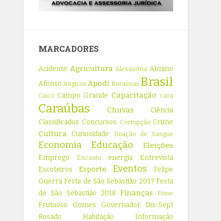
MARCADORES
Agricultura
Acidente
Almino
Alexandria
Brasil
Apodi
Afonso
Angicos
Baraúnas
Capacitação
Campo Grande
Caicó
cara
Caraúbas
Chuvas
Ciência
Classificados
Concursos
Crime
Corrupção
Cultura
Curiosidade
Doação de Sangue
Economia
Educação
Eleições
Emprego
energia
Entrevista
Encanto
Eventos
Esporte
Escoteiros
Felipe
Guerra
Festa de São Sebastião 2017
Festa
Finanças
de São Sebastião 2018
Fome
Frutuoso Gomes
Governador Dix-Sept
Rosado
Habitação
Informação