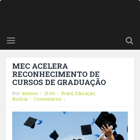
MEC ACELERA
RECONHECIMENTO DE
CURSOS DE GRADUAÇÃO
Por:
leysson
21:00
Brasil
,
Educação
,
Notícia
Comentarios