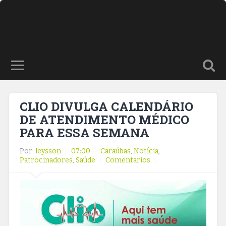
CLIO DIVULGA CALENDÁRIO
DE ATENDIMENTO MÉDICO
PARA ESSA SEMANA
Por:
leysson
07:00
Caraúbas
,
Notícia
,
Patrocinadores
,
Saúde
Comentarios