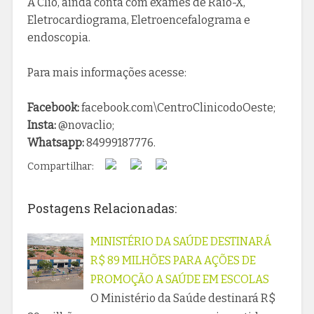
A Clio, ainda conta com exames de Raio-X,
Eletrocardiograma, Eletroencefalograma e
endoscopia.
Para mais informações acesse:
Facebook:
facebook.com\CentroClinicodoOeste;
Insta:
@novaclio;
Whatsapp:
84999187776.
Compartilhar:
Postagens Relacionadas:
MINISTÉRIO DA SAÚDE DESTINARÁ
R$ 89 MILHÕES PARA AÇÕES DE
PROMOÇÃO A SAÚDE EM ESCOLAS
O Ministério da Saúde destinará R$