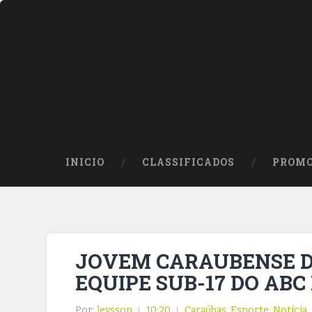
INICIO
CLASSIFICADOS
PROMO
JOVEM CARAUBENSE D
EQUIPE SUB-17 DO ABC
Por:
leysson
10:20
Caraúbas
,
Esporte
,
Notícia