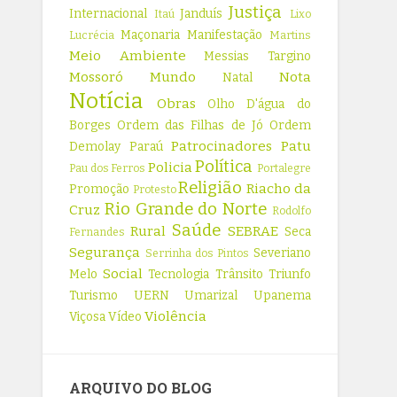
Justiça
Internacional
Janduís
Itaú
Lixo
Maçonaria
Manifestação
Lucrécia
Martins
Meio Ambiente
Messias Targino
Mossoró
Mundo
Nota
Natal
Notícia
Obras
Olho D'água do
Borges
Ordem das Filhas de Jó
Ordem
Patrocinadores
Patu
Demolay
Paraú
Política
Policia
Pau dos Ferros
Portalegre
Religião
Riacho da
Promoção
Protesto
Rio Grande do Norte
Cruz
Rodolfo
Saúde
Rural
SEBRAE
Seca
Fernandes
Segurança
Severiano
Serrinha dos Pintos
Social
Melo
Tecnologia
Trânsito
Triunfo
Turismo
UERN
Umarizal
Upanema
Violência
Viçosa
Vídeo
ARQUIVO DO BLOG