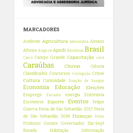
MARCADORES
Agricultura
Acidente
Almino
Alexandria
Brasil
Apodi
Afonso
Angicos
Baraúnas
Capacitação
Campo Grande
Caicó
cara
Caraúbas
Chuvas
Ciência
Classificados
Concursos
Crime
Corrupção
Cultura
Curiosidade
Doação de Sangue
Economia
Educação
Eleições
Emprego
energia
Entrevista
Encanto
Eventos
Esporte
Escoteiros
Felipe
Guerra
Festa de São Sebastião 2017
Festa
Finanças
de São Sebastião 2018
Fome
Frutuoso Gomes
Governador Dix-Sept
Rosado
Habitação
Informação