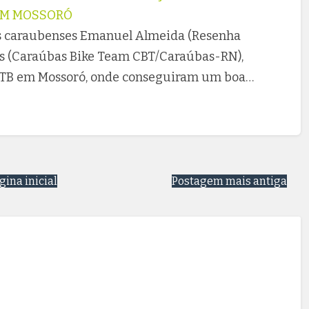
EM MOSSORÓ
tas caraubenses Emanuel Almeida (Resenha
s (Caraúbas Bike Team CBT/Caraúbas-RN),
 MTB em Mossoró, onde conseguiram um boa…
gina inicial
Postagem mais antiga