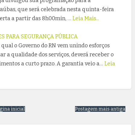
 já divulgou sua programação para a
aúbas, que será celebrada nesta quinta-feira
aberta a partir das 8h00min, …
Leia Mais...
ES PARA SEGURANÇA PÚBLICA
o qual o Governo do RN vem unindo esforços
 a qualidade dos serviços, deverá receber o
mentos a curto prazo. A garantia veio a…
Leia
gina inicial
Postagem mais antiga