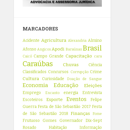
MARCADORES
Agricultura
Acidente
Almino
Alexandria
Brasil
Apodi
Afonso
Angicos
Baraúnas
Capacitação
Campo Grande
Caicó
cara
Caraúbas
Chuvas
Ciência
Classificados
Concursos
Crime
Corrupção
Cultura
Curiosidade
Doação de Sangue
Economia
Educação
Eleições
Emprego
energia
Entrevista
Encanto
Eventos
Esporte
Escoteiros
Felipe
Guerra
Festa de São Sebastião 2017
Festa
Finanças
de São Sebastião 2018
Fome
Frutuoso Gomes
Governador Dix-Sept
Rosado
Habitação
Informação