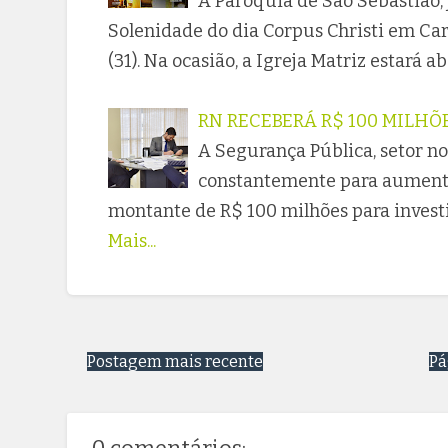
A Paróquia de São Sebastião,
Solenidade do dia Corpus Christi em Car
(31). Na ocasião, a Igreja Matriz estará 
RN RECEBERÁ R$ 100 MILHÕ
A Segurança Pública, setor n
constantemente para aumentar
montante de R$ 100 milhões para investi
Mais...
Postagem mais recente
Pá