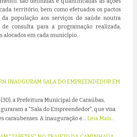
mento, são definidas e quantificadas as ações
cada território, bem como efetuados os pactos
o da população aos serviços de saúde noutra
r de consulta para a programação realizada,
is alocados em cada município.
CERN INAUGURAM SALA DO EMPREENDEDOR EM
30), a Prefeitura Municipal de Caraúbas,
guraram a "Sala do Empreendedor", que visa
es caraubenses. A inauguração e…
Leia Mais...
M "TAPETES" NO TRAJETO DA CAMINHADA