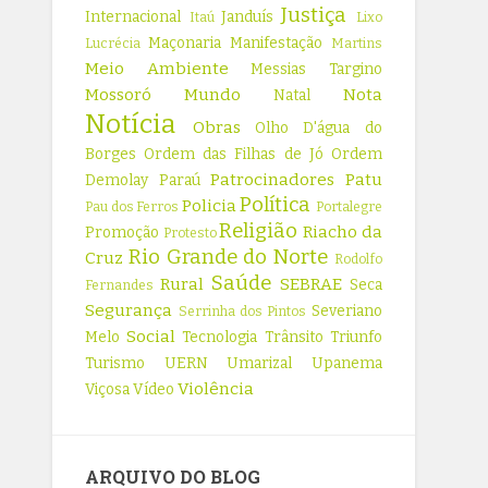
Justiça
Internacional
Janduís
Itaú
Lixo
Maçonaria
Manifestação
Lucrécia
Martins
Meio Ambiente
Messias Targino
Mossoró
Mundo
Nota
Natal
Notícia
Obras
Olho D'água do
Borges
Ordem das Filhas de Jó
Ordem
Patrocinadores
Patu
Demolay
Paraú
Política
Policia
Pau dos Ferros
Portalegre
Religião
Riacho da
Promoção
Protesto
Rio Grande do Norte
Cruz
Rodolfo
Saúde
Rural
SEBRAE
Seca
Fernandes
Segurança
Severiano
Serrinha dos Pintos
Social
Melo
Tecnologia
Trânsito
Triunfo
Turismo
UERN
Umarizal
Upanema
Violência
Viçosa
Vídeo
ARQUIVO DO BLOG