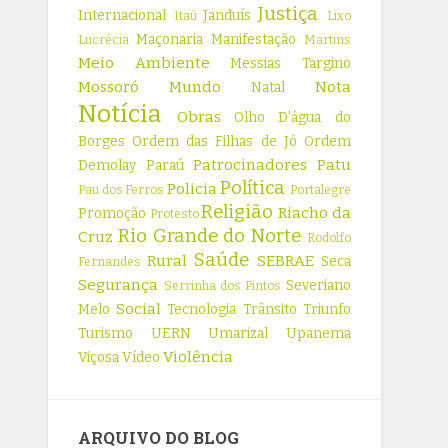
Justiça
Internacional
Janduís
Itaú
Lixo
Maçonaria
Manifestação
Lucrécia
Martins
Meio Ambiente
Messias Targino
Mossoró
Mundo
Nota
Natal
Notícia
Obras
Olho D'água do
Borges
Ordem das Filhas de Jó
Ordem
Patrocinadores
Patu
Demolay
Paraú
Política
Policia
Pau dos Ferros
Portalegre
Religião
Riacho da
Promoção
Protesto
Rio Grande do Norte
Cruz
Rodolfo
Saúde
Rural
SEBRAE
Seca
Fernandes
Segurança
Severiano
Serrinha dos Pintos
Social
Melo
Tecnologia
Trânsito
Triunfo
Turismo
UERN
Umarizal
Upanema
Violência
Viçosa
Vídeo
ARQUIVO DO BLOG