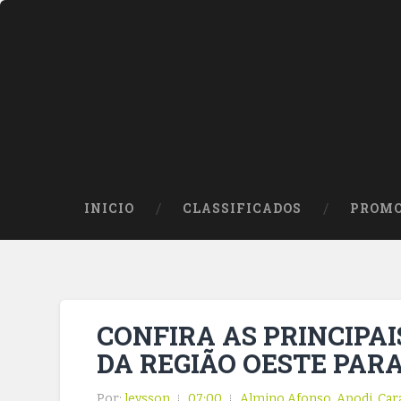
INICIO
CLASSIFICADOS
PROMO
CONFIRA AS PRINCIPA
DA REGIÃO OESTE PAR
Por:
leysson
07:00
Almino Afonso
,
Apodi
,
Car