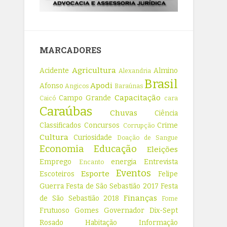
MARCADORES
Agricultura
Acidente
Almino
Alexandria
Brasil
Apodi
Afonso
Angicos
Baraúnas
Capacitação
Campo Grande
Caicó
cara
Caraúbas
Chuvas
Ciência
Classificados
Concursos
Crime
Corrupção
Cultura
Curiosidade
Doação de Sangue
Economia
Educação
Eleições
Emprego
energia
Entrevista
Encanto
Eventos
Esporte
Escoteiros
Felipe
Guerra
Festa de São Sebastião 2017
Festa
Finanças
de São Sebastião 2018
Fome
Frutuoso Gomes
Governador Dix-Sept
Rosado
Habitação
Informação