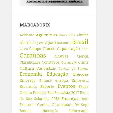
MARCADORES
Agricultura
Acidente
Almino
Alexandria
Brasil
Apodi
Afonso
Angicos
Baraúnas
Capacitação
Campo Grande
Caicó
cara
Caraúbas
Chuvas
Ciência
Classificados
Concursos
Crime
Corrupção
Cultura
Curiosidade
Doação de Sangue
Economia
Educação
Eleições
Emprego
energia
Entrevista
Encanto
Eventos
Esporte
Escoteiros
Felipe
Guerra
Festa de São Sebastião 2017
Festa
Finanças
de São Sebastião 2018
Fome
Frutuoso Gomes
Governador Dix-Sept
Rosado
Habitação
Informação