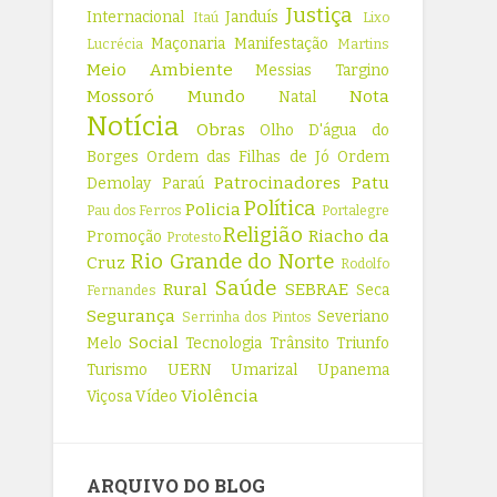
Justiça
Internacional
Janduís
Itaú
Lixo
Maçonaria
Manifestação
Lucrécia
Martins
Meio Ambiente
Messias Targino
Mossoró
Mundo
Nota
Natal
Notícia
Obras
Olho D'água do
Borges
Ordem das Filhas de Jó
Ordem
Patrocinadores
Patu
Demolay
Paraú
Política
Policia
Pau dos Ferros
Portalegre
Religião
Riacho da
Promoção
Protesto
Rio Grande do Norte
Cruz
Rodolfo
Saúde
Rural
SEBRAE
Seca
Fernandes
Segurança
Severiano
Serrinha dos Pintos
Social
Melo
Tecnologia
Trânsito
Triunfo
Turismo
UERN
Umarizal
Upanema
Violência
Viçosa
Vídeo
ARQUIVO DO BLOG