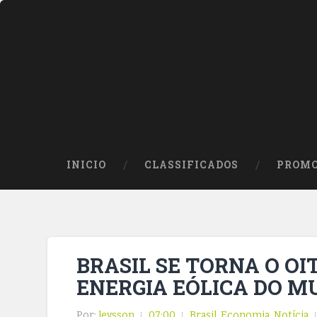
INICIO
CLASSIFICADOS
PROMO
BRASIL SE TORNA O O
ENERGIA EÓLICA DO 
Por:
leysson
07:00
Brasil
,
Economia
,
Notícia