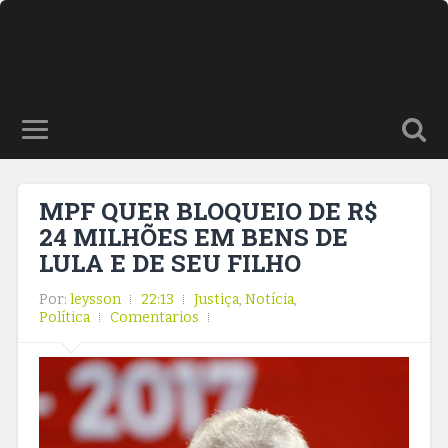
MPF QUER BLOQUEIO DE R$
24 MILHÕES EM BENS DE
LULA E DE SEU FILHO
Por:
leysson
22:13
Justiça
,
Notícia
,
Política
Comentarios