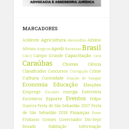
MARCADORES
Agricultura
Acidente
Almino
Alexandria
Brasil
Apodi
Afonso
Angicos
Baraúnas
Capacitação
Campo Grande
Caicó
cara
Caraúbas
Chuvas
Ciência
Classificados
Concursos
Crime
Corrupção
Cultura
Curiosidade
Doação de Sangue
Economia
Educação
Eleições
Emprego
energia
Entrevista
Encanto
Eventos
Esporte
Escoteiros
Felipe
Guerra
Festa de São Sebastião 2017
Festa
Finanças
de São Sebastião 2018
Fome
Frutuoso Gomes
Governador Dix-Sept
Rosado
Habitação
Informação