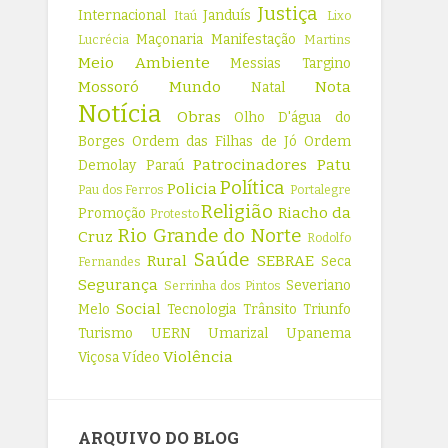
Justiça
Internacional
Janduís
Itaú
Lixo
Maçonaria
Manifestação
Lucrécia
Martins
Meio Ambiente
Messias Targino
Mossoró
Mundo
Nota
Natal
Notícia
Obras
Olho D'água do
Borges
Ordem das Filhas de Jó
Ordem
Patrocinadores
Patu
Demolay
Paraú
Política
Policia
Pau dos Ferros
Portalegre
Religião
Riacho da
Promoção
Protesto
Rio Grande do Norte
Cruz
Rodolfo
Saúde
Rural
SEBRAE
Seca
Fernandes
Segurança
Severiano
Serrinha dos Pintos
Social
Melo
Tecnologia
Trânsito
Triunfo
Turismo
UERN
Umarizal
Upanema
Violência
Viçosa
Vídeo
ARQUIVO DO BLOG